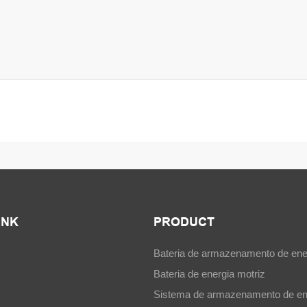
INK
PRODUCT
Bateria de armazenamento de ene
Bateria de energia motriz
Sistema de armazenamento de en