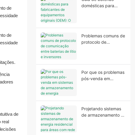
domésticas para
nto de
fabricantes de
cessidade
equipamentos
originais (OEM): O que
os fabricantes
nto de
Problemas comuns de
precisam antes do
protocolo de
cessidade
início da produção
comunicação entre
baterias de lítio e
inversores
itações.
Por que os problemas
ência
pós-venda em
zadores
sistemas de
armazenamento de
energia residencial
geralmente começam
Projetando sistemas
antes da instalação?
tuitiva de
de armazenamento de
energia residencial
 real
para áreas com rede
decisões
elétrica instável.