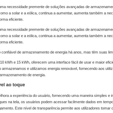
iou uma necessidade premente de soluções avançadas de armazename
 como a solar e a eólica, continua a aumentar, aumenta também a ne
orma eficiente.
iou uma necessidade premente de soluções avançadas de armazename
 como a solar e a eólica, continua a aumentar, aumenta também a ne
orma eficiente.
ão confiável de armazenamento de energia há anos, mas têm suas lim
0 kWh e 15 kWh, oferecem uma interface fácil de usar e maior efici
 armazenamos e utilizamos energia renovável, fornecendo aos utili
 armazenamento de energia.
vel ao toque
elhora a experiência do usuário, fornecendo uma maneira simples e in
oques na tela, os usuários podem acessar facilmente dados em tempo
gamento. Este nível de transparência permite aos utilizadores tomar 