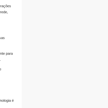
perações
rede,
sas
ente para
.
e
nologia é