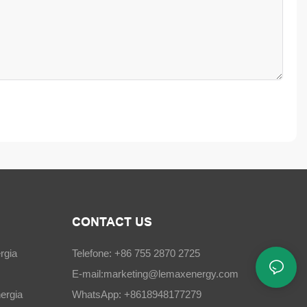
CONTACT US
rgia
Telefone: +86 755 2870 2725
E-mail:
marketing@lemaxenergy.com
ergia
WhatsApp: +8618948177279