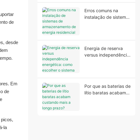
Erros comuns na
uportar
instalação de sistemas
ento de
de armazenamento de
energia residencial
que afetam o
es, desde
desempenho e a
Energia de reserva
segurança do sistema.
odem
versus independência
tempo.
energética: como
escolher o sistema de
armazenamento de
energia residencial
tores. Em
Por que as baterias de
ideal
so de
lítio baratas acabam
 e
custando mais a longo
prazo?
 picos,
á-la