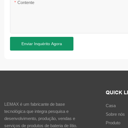
Contente
Enviar Inquérito Agora
QUICK L
LEMAX é um fabricante de base
Casa
tecnológica que integra pesquisa e
Sobre nós
desenvolvimento, produção, vendas e
Produto
serviços de produtos de bateria de lítio.