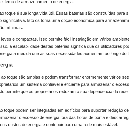
u sistema de armazenamento de energia.
 ao toque é sua longa vida útil. Essas baterias são construídas para s
o significativa. Isto os torna uma opção econômica para armazenam
ção mínimas.
ão leves e compactas. Isso permite fácil instalação em vários ambient
isso, a escalabilidade destas baterias significa que os utilizadores p
energia à medida que as suas necessidades aumentam ao longo do 
ergia
veis ao toque são amplas e podem transformar enormemente vários se
oprietários um sistema confiável e eficiente para armazenar o exces
Isto permite que os proprietários reduzam a sua dependência da rede
ao toque podem ser integradas em edifícios para suportar redução de
rmazenar o excesso de energia fora das horas de ponta e descarreg
us custos de energia e contribuir para uma rede mais estável.