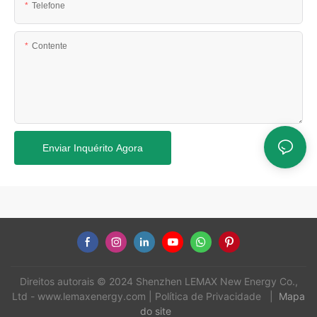
Telefone
Contente
Enviar Inquérito Agora
Direitos autorais © 2024 Shenzhen LEMAX New Energy Co.,
Ltd -
www.lemaxenergy.com
|
Política de Privacidade
|
Mapa
do site