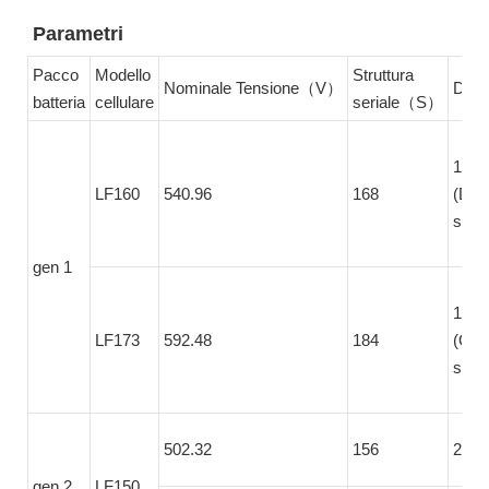
Parametri
Pacco
Modello
Struttura
Nominale Tensione（V）
Dim
batteria
cellulare
seriale（S）
1395
LF160
540.96
168
(Due 
serie
gen 1
1264
LF173
592.48
184
(Quat
serie
502.32
156
2156
gen 2
LF150