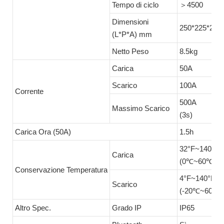
Tempo di ciclo
＞4500
Dimensioni
250*225*210
(L*P*A) mm
Netto Peso
8.5kg
Carica
50A
Scarico
100A
Corrente
500A
Massimo Scarico
(3s)
Carica Ora (50A)
1.5h
32°F~140°F
Carica
(0℃~60℃)
Conservazione Temperatura
4°F~140°F
Scarico
(-20℃~60℃)
Altro Spec.
Grado IP
IP65