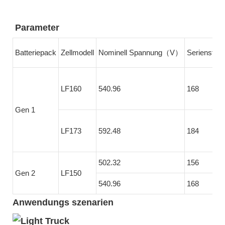
Parameter
Batteriepack
Zellmodell
Nominell Spannung（V）
Serienstr
LF160
540.96
168
Gen 1
LF173
592.48
184
502.32
156
Gen 2
LF150
540.96
168
Anwendungs szenarien