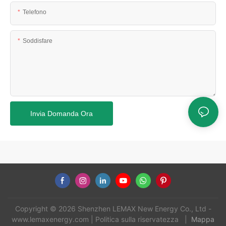
Telefono
Soddisfare
Invia Domanda Ora
Copyright © 2026 Shenzhen LEMAX New Energy Co., Ltd -
www.lemaxenergy.com
|
Politica sulla riservatezza
|
Mappa