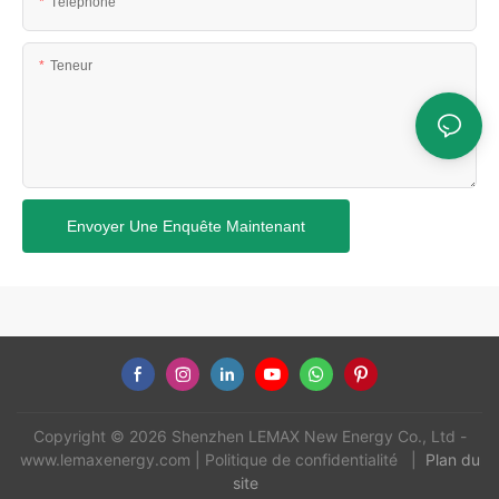
Téléphone
Teneur
Envoyer Une Enquête Maintenant
Copyright © 2026 Shenzhen LEMAX New Energy Co., Ltd -
www.lemaxenergy.com
|
Politique de confidentialité
|
Plan du
site