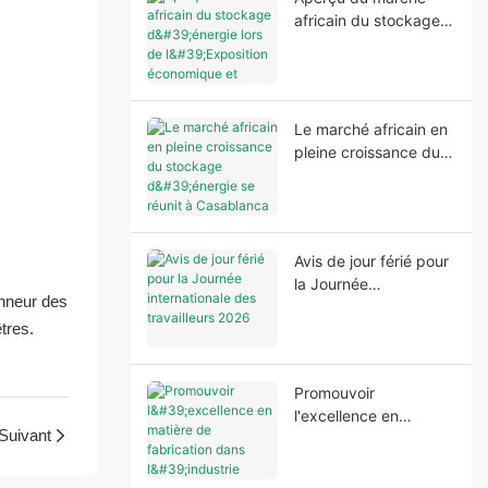
africain du stockage
d'énergie lors de
l'Exposition
économique et
commerciale Chine-
Le marché africain en
Afrique Maroc 2026
pleine croissance du
stockage d'énergie se
réunit à Casablanca
Avis de jour férié pour
la Journée
onneur des
internationale des
tres.
travailleurs 2026
Promouvoir
l'excellence en
Suivant
matière de fabrication
dans l'industrie
mondiale du stockage