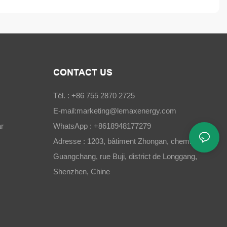
CONTACT US
Tél. : +86 755 2870 2725
E-mail:
marketing@lemaxenergy.com
r
WhatsApp : +8618948177279
Adresse : 1203, bâtiment Zhongan, chemin
Guangchang, rue Buji, district de Longgang,
Shenzhen, Chine