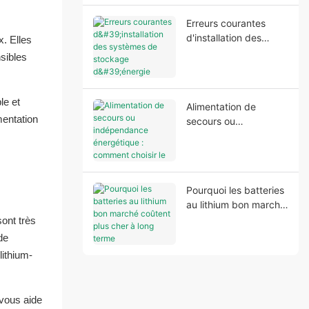
instable
Erreurs courantes
d'installation des
x. Elles
systèmes de stockage
nsibles
d'énergie domestique
qui affectent les
performances et la
le et
Alimentation de
sécurité du système
mentation
secours ou
indépendance
énergétique :
comment choisir le
bon système de
Pourquoi les batteries
stockage d’énergie
au lithium bon marché
domestique
coûtent plus cher à
ont très
long terme
de
lithium-
 vous aide