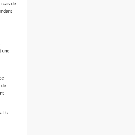
n cas de
endant
t
t une
ce
e de
nt
. Ils