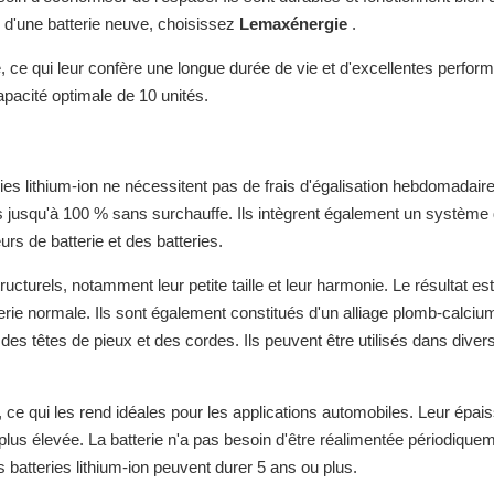
e d'une batterie neuve, choisissez
Lemaxénergie
.
e, ce qui leur confère une longue durée de vie et d'excellentes perfor
apacité optimale de 10 unités.
ies lithium-ion ne nécessitent pas de frais d'égalisation hebdomadaire
s jusqu'à 100 % sans surchauffe. Ils intègrent également un système
s de batterie et des batteries.
cturels, notamment leur petite taille et leur harmonie. Le résultat est
erie normale. Ils sont également constitués d'un alliage plomb-calcium
des têtes de pieux et des cordes. Ils peuvent être utilisés dans diver
, ce qui les rend idéales pour les applications automobiles. Leur épai
lus élevée. La batterie n'a pas besoin d'être réalimentée périodiquem
 batteries lithium-ion peuvent durer 5 ans ou plus.