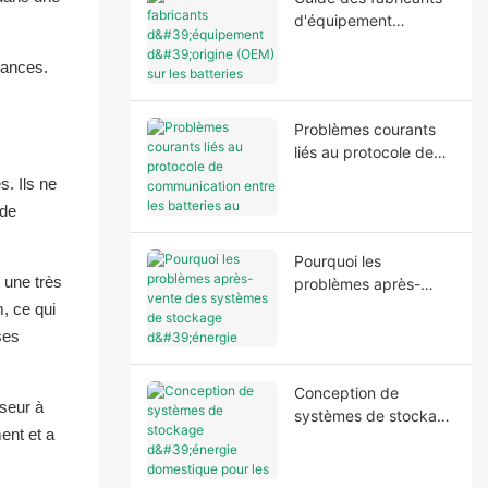
d'équipement
d'origine (OEM) sur les
batteries
mances.
domestiques : Ce dont
les fabricants ont
Problèmes courants
besoin avant le
liés au protocole de
lancement de la
communication entre
production
s. Ils ne
les batteries au lithium
 de
et les onduleurs
Pourquoi les
 une très
problèmes après-
vente des systèmes
, ce qui
de stockage d'énergie
ses
domestique
commencent souvent
Conception de
avant l'installation
sseur à
systèmes de stockage
ent et a
d'énergie domestique
pour les zones à
réseau électrique