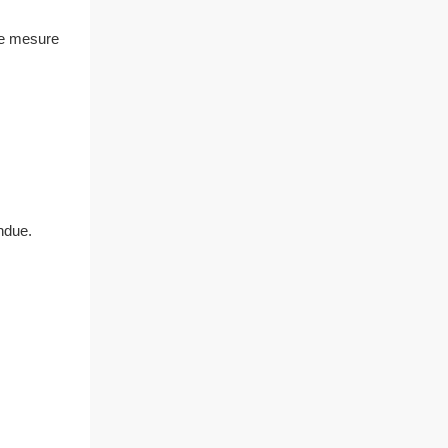
de mesure
ndue.