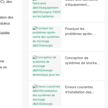
OC), des
d'équipement
d'origine (OEM) sur les
batteries
ation des
domestiques : Ce dont
duleur.
les fabricants ont
Pourquoi les
besoin avant le
abilité
problèmes après-
lancement de la
vente des systèmes
production
de stockage d'énergie
domestique
commencent souvent
Conception de
avant l'installation
rie
systèmes de stockage
ge en
d'énergie domestique
pour les zones à
réseau électrique
instable
Erreurs courantes
d'installation des
systèmes de stockage
d'énergie domestique
qui affectent les