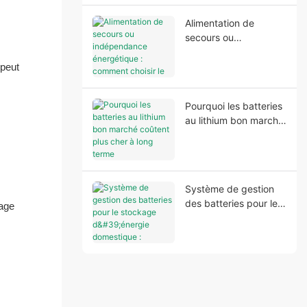
performances et la
Alimentation de
sécurité du système
secours ou
indépendance
énergétique :
 peut
comment choisir le
bon système de
Pourquoi les batteries
stockage d’énergie
au lithium bon marché
domestique
coûtent plus cher à
long terme
Système de gestion
des batteries pour le
kage
stockage d'énergie
domestique : pourquoi
est-ce important pour
la sécurité et la
fiabilité ?