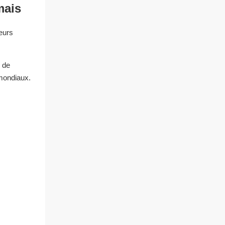
mais
eurs
s de
 mondiaux.