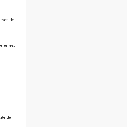
tèmes de
férentes.
ité de