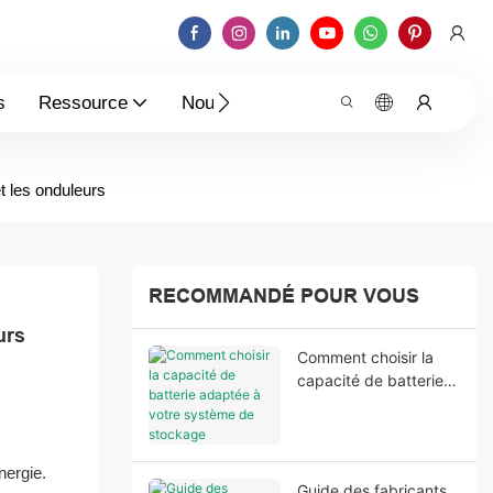
s
Ressource
Nouvelles
Contactez-Nous
t les onduleurs
RECOMMANDÉ POUR VOUS
urs
Comment choisir la
capacité de batterie
adaptée à votre
système de stockage
d'énergie résidentiel
nergie.
Guide des fabricants