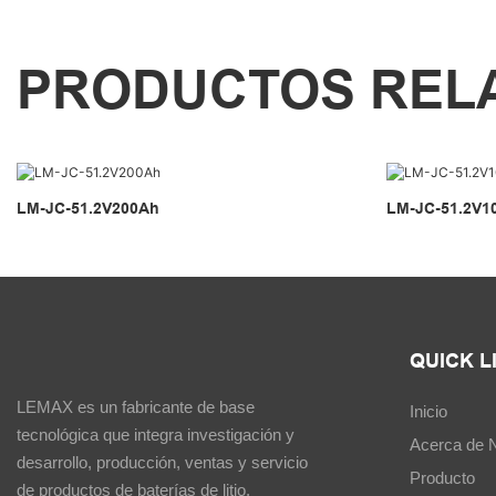
PRODUCTOS REL
LM-JC-51.2V200Ah
LM-JC-51.2V1
QUICK L
LEMAX es un fabricante de base
Inicio
tecnológica que integra investigación y
Acerca de 
desarrollo, producción, ventas y servicio
Producto
de productos de baterías de litio.