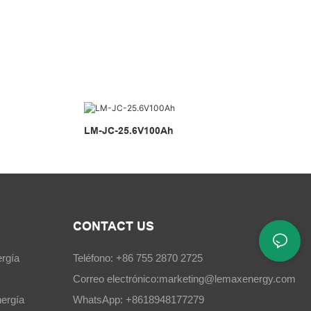
LM-JC-25.6V100Ah
CONTACT US
rgía
Teléfono: +86 755 2870 2725
Correo electrónico:
marketing@lemaxenergy.com
ergía
WhatsApp: +8618948177279