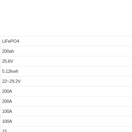
LiFePO4
200ah
25.6V
5.12kwh
22~29.2V
200A
200A
100A
100A
15