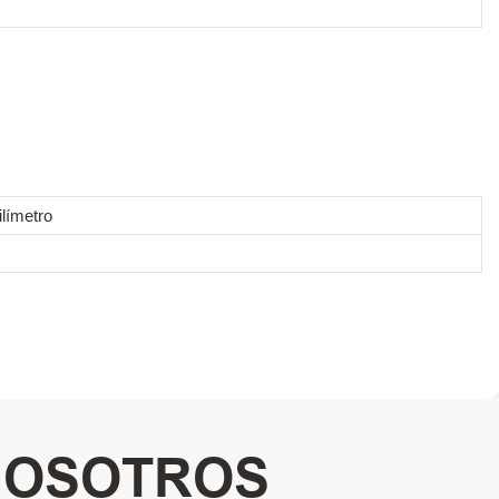
límetro
NOSOTROS