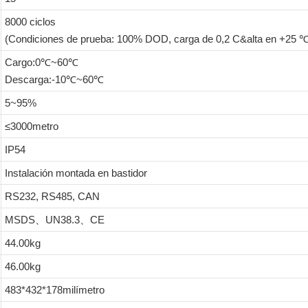
8000 ciclos
(Condiciones de prueba: 100% DOD, carga de 0,2 C&alta en +25 ℃
Cargo:0℃~60℃
Descarga:-10℃~60℃
5~95%
≤3000metro
IP54
Instalación montada en bastidor
RS232, RS485, CAN
MSDS、UN38.3、CE
44.00kg
46.00kg
483*432*178milímetro