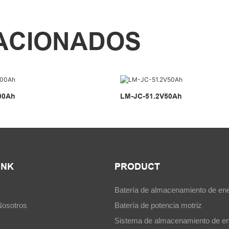
ACIONADOS
00Ah
LM-JC-51.2V50Ah
INK
PRODUCT
Batería de almacenamiento de ene
Nosotros
Batería de potencia motriz
Sistema de almacenamiento de en