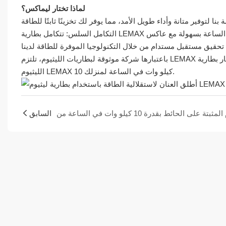
لماذا تختار ليماكس؟
باعتبارها شركة موثوقة لبطاريات الليثيوم، تلتزم LEMAX بتقديم حلول طاقة مبتكرة تدعم مستقبلًا مستدامًا. انضم إلى ثورة الطاقة اليوم باختيار بطارية
الليثيوم LEMAX 10 كيلو وات في الساعة لمنزلك.
السابق