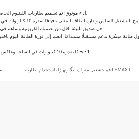
أداء موثوق: تم تصميم بطاريات الليثيوم الخاصة بنا لتوفير متانة وأداء طويل الأمد، مما يوفر لك تخزينًا ثابتًا للطاقة.
حل صديق للبيئة: قلل من بصمتك الكربونية وساهم في تحقيق مستقبل مستدام من خلال التكنولوجيا الموفرة للطاقة لدينا.
قم بتشغيل منزلك ليلًا ونهارًا باستخدام بطارية LEMAX LMW بقدرة 10 كيلو وات في الساعة
ارفع كفاءة الطاقة في منزلك: بطاريات الليثيوم المثبتة على الحائط بقدرة 10 كيلو وات في الساعة من LEMAX مع عاكس Deye