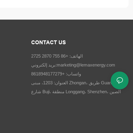
CONTACT US
الهاتف: +86 755 2870 2725
marketing@lemaxenergy.com
بريد إلكتروني:
واتساب: +8618948177279
العنوان: 1203، مبنى Zhongan، طريق Guangchang،
شارع Buji، منطقة Longgang، Shenzhen، الصين