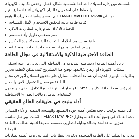
للمستخدمين إدارة استهلاك الطاقة الشمسية بشكل أفضل، وخفض تكاليف الكهرباء،
والحفاظ على استمرارية التيار الكهربائي أثناء انقطاع التيار.
بما يلي:
سلسلة بطاريات الليثيوم LEMAX LMW PRO 32kWh
تم تصميم
كثافة طاقة عالية لتحقيق الاستخدام الأمثل للمساحة
نظام إدارة البطاريات الذكي (BMS) للحماية
عمر تشغيلي طويل وأداء مستقر
توافق سلس مع العلامات التجارية الرئيسية لأجهزة العاكس
توسيع النظام المرن لتلبية احتياجات الطاقة المستقبلية
الطاقة الاحتياطية الذكية والاستقلالية في مجال الطاقة
تزداد أهمية الطاقة الاحتياطية الموثوقة في المناطق التي تعاني من عدم استقرار
شبكات الكهرباء أو ارتفاع تكاليفها. يوضح هذا المشروع كيف يمكن لأنظمة تخزين
بطاريات الليثيوم الحديثة أن تساعد أصحاب المنازل على تحقيق استقلال أكبر في مجال
الطاقة مع ضمان التشغيل الآمن والفعال.
يتيح التكامل الذكي بين محول Deye وبطاريات LEMAX إدارة سلسة للطاقة لكل من
الاستخدام اليومي وحالات الطوارئ الاحتياطية.
أداء مثبت في تطبيقات العالم الحقيقي
كل عملية تركيب ناجحة تعكس أهمية جودة التصنيع، والهندسة المتقنة، والأداء الميداني
المُثبت. وتواصل سلسلة LEMAX LMW PRO دعم العملاء في جميع أنحاء العالم بحلول
تخزين طاقة آمنة وفعالة وقابلة للتطوير، مصممة خصيصًا لتلبية متطلبات الطاقة
المحلية.
مع تزايد الطلب على الطاقة المتجددة وتخزين البطاريات المنزلية، توفر أنظمة بطاريات