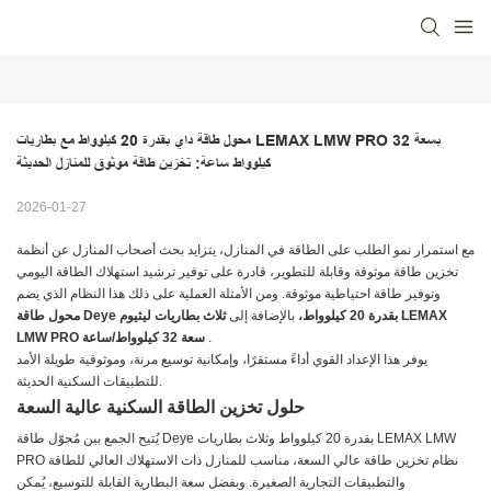
محول طاقة داي بقدرة 20 كيلوواط مع بطاريات LEMAX LMW PRO بسعة 32 
كيلوواط ساعة: تخزين طاقة موثوق للمنازل الحديثة
2026-01-27
مع استمرار نمو الطلب على الطاقة في المنازل، يتزايد بحث أصحاب المنازل عن أنظمة
تخزين طاقة موثوقة وقابلة للتطوير، قادرة على توفير ترشيد استهلاك الطاقة اليومي
وتوفير طاقة احتياطية موثوقة. ومن الأمثلة العملية على ذلك هذا النظام الذي يضم
محول طاقة Deye بقدرة 20 كيلوواط،
بالإضافة إلى
ثلاث بطاريات ليثيوم LEMAX
.
LMW PRO سعة 32 كيلوواط/ساعة
يوفر هذا الإعداد القوي أداءً مستقرًا، وإمكانية توسيع مرنة، وموثوقية طويلة الأمد
للتطبيقات السكنية الحديثة.
حلول تخزين الطاقة السكنية عالية السعة
يُتيح الجمع بين مُحوّل طاقة Deye بقدرة 20 كيلوواط وثلاث بطاريات LEMAX LMW
PRO نظام تخزين طاقة عالي السعة، مناسب للمنازل ذات الاستهلاك العالي للطاقة
والتطبيقات التجارية الصغيرة. وبفضل سعة البطارية القابلة للتوسيع، يُمكن