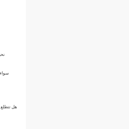
نحن
سواء 
هل تتطلع 