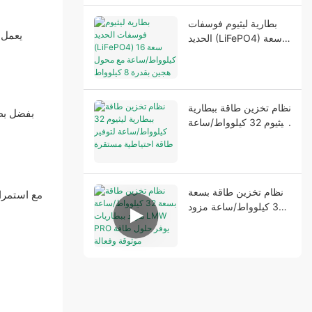
بطارية ليثيوم فوسفات
يعمل ن
الحديد (LiFePO4) سعة
16 كيلوواط/ساعة مع
محول هجين بقدرة 8
كيلوواط لتوفير طاقة
منزلية موثوقة
نظام تخزين طاقة ببطارية
ليثيوم 32 كيلوواط/ساعة
لتوفير طاقة احتياطية
مستقرة
نظام تخزين طاقة بسعة
مع استمرار
32 كيلوواط/ساعة مزود
ببطاريات LMW PRO
يوفر حلول طاقة موثوقة
وفعالة