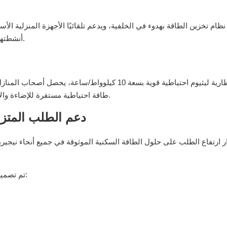
ظام تخزين الطاقة بهدوء في الخلفية، ويدعم تلقائيًا الأجهزة المنزلية الأس
أنشطتها اليومية دون انقطاع، حتى عندما يصبح التيار الكهربائي غير مستقر.
بفضل بطارية ليثيوم احتياطية قوية بسعة 10 كيلوواط/س
طاقة احتياطية مستقرة للإضاءة والإلكترونيات والتبريد والمراوح وغيرها من الأحمال المنزلية الأساسية.
دعم الطلب المتزاي
 ارتفاع الطلب على حلول الطاقة السكنية الموثوقة في جميع أنحاء نيجيري
تم تصميم حلنا لتلبية احتياجات الطاقة المتطورة هذه من خلال تقديم ما يلي: