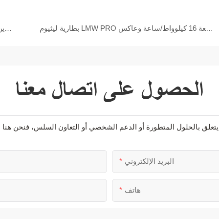
بطارية ليثيوم LMW PRO بسعة 16 كيلوواط/ساعة وعاكس Growatt يوفران تخزينًا موثوقًا للطاقة المنزلية
نظام بطاريات ليثيوم LMW PRO بستة بطاريات سعة 16 كيلوواط/ساعة مع 3 محولات لتخزين الطاقة قابل للتوسع
الحصول على اتصال معنا
البريد الإلكتروني
هاتف