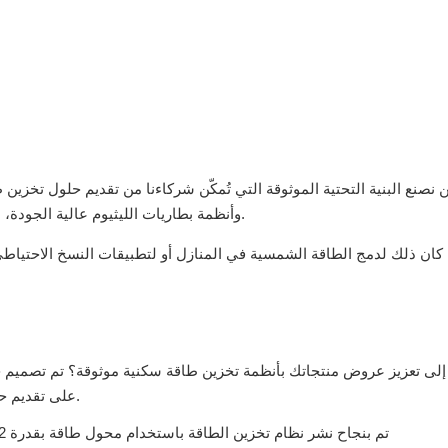
 نصنع البنية التحتية الموثوقة التي تُمكّن شركاءنا من تقديم حلول تخزين
وأنظمة بطاريات الليثيوم عالية الجودة، نساعد في ابتكار حلول طاقة احتياطية منزلية موثوقة للأسر الحديثة.
كان ذلك لدمج الطاقة الشمسية في المنازل أو لتطبيقات النسخ الاحتياطي 
إلى تعزيز عروض منتجاتك بأنظمة تخزين طاقة سكنية موثوقة؟ تم تصميم ح
على تقديم حلول طاقة احتياطية فعالة ومستقرة وقابلة للتطوير للمنازل الحديثة.