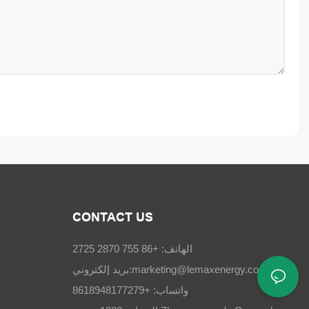
CONTACT US
الهاتف: +86 755 2870 2725
marketing@lemaxenergy.com
بريد إلكتروني:
واتساب: +8618948177279