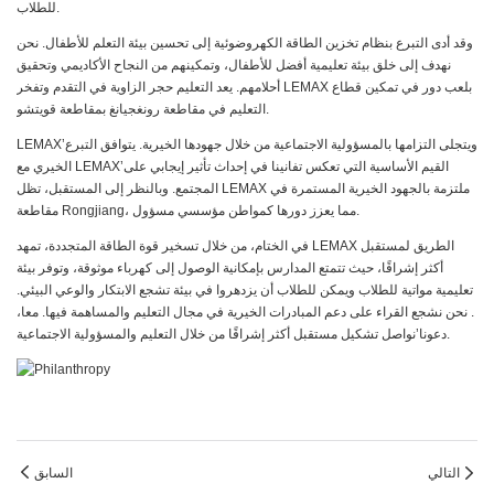
للطلاب.
وقد أدى التبرع بنظام تخزين الطاقة الكهروضوئية إلى تحسين بيئة التعلم للأطفال. نحن
نهدف إلى خلق بيئة تعليمية أفضل للأطفال، وتمكينهم من النجاح الأكاديمي وتحقيق
أحلامهم. يعد التعليم حجر الزاوية في التقدم وتفخر LEMAX بلعب دور في تمكين قطاع
التعليم في مقاطعة رونغجيانغ بمقاطعة قويتشو.
LEMAX’ويتجلى التزامها بالمسؤولية الاجتماعية من خلال جهودها الخيرية. يتوافق التبرع
الخيري مع LEMAX’القيم الأساسية التي تعكس تفانينا في إحداث تأثير إيجابي على
المجتمع. وبالنظر إلى المستقبل، تظل LEMAX ملتزمة بالجهود الخيرية المستمرة في
مقاطعة Rongjiang، مما يعزز دورها كمواطن مؤسسي مسؤول.
في الختام، من خلال تسخير قوة الطاقة المتجددة، تمهد LEMAX الطريق لمستقبل
أكثر إشراقًا، حيث تتمتع المدارس بإمكانية الوصول إلى كهرباء موثوقة، وتوفر بيئة
تعليمية مواتية للطلاب ويمكن للطلاب أن يزدهروا في بيئة تشجع الابتكار والوعي البيئي.
. نحن نشجع القراء على دعم المبادرات الخيرية في مجال التعليم والمساهمة فيها. معا،
دعونا’نواصل تشكيل مستقبل أكثر إشراقًا من خلال التعليم والمسؤولية الاجتماعية.
التالي
السابق