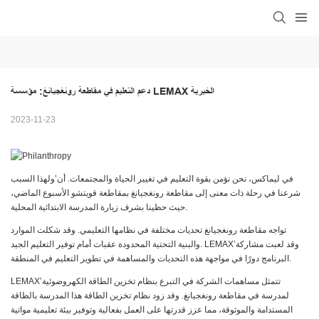
دعم التعليم في مقاطعة رونغجيانغ: مؤسسة LEMAX الخيرية
2023-11-23
في ليماكس، نحن نؤمن بقوة التعليم في تغيير الحياة والمجتمعات. أن’ولهذا السبب
شرعنا في رحلة ذات معنى إلى مقاطعة رونغجيانغ بمقاطعة قويتشو الأسبوع الماضي،
حيث حظينا بشرف زيارة المدرسة الابتدائية المحلية.
تواجه مقاطعة رونغجيانغ تحديات مختلفة في نظامها التعليمي. وقد شكلت الموارد
والبنية التحتية المحدودة عقبات أمام توفير التعليم الجيد. LEMAX’وقد لعبت مشاركة
البرنامج دورًا في مواجهة هذه التحديات والمساهمة في تطوير التعليم في المنطقة.
LEMAX’تتمثل مساهمات الشركة في التبرع بنظام تخزين الطاقة الكهروضوئية
لمدرسة في مقاطعة رونغجيانغ. وقد زود نظام تخزين الطاقة هذا المدرسة بالطاقة
المستدامة والموثوقة، مما عزز قدرتها على العمل بفعالية وتوفير بيئة تعليمية مواتية