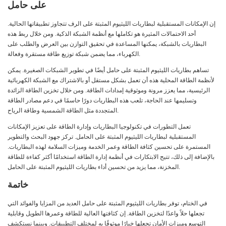
على حامل
إن الإمكانات المستقبلية لبطاريات الليثيوم المثبتة على الرف تتجاوز تطبيقاتها الحالية.
أحد الاحتمالات المثيرة هو تكاملها مع أنظمة الشبكة الذكية. ومن خلال ربط هذه
البطاريات بالشبكة، يمكنها المساعدة في تحقيق التوازن بين العرض والطلب على
الكهرباء، مما يضمن شبكة توزيع طاقة مستقرة وفعالة.
تساهم بطاريات الليثيوم المثبتة على حامل أيضًا في تطوير الشبكات الصغيرة. يمكن
لأنظمة الطاقة المحلية هذه أن تعمل بشكل مستقل أو بالاشتراك مع الشبكة الكهربائية
الرئيسية، مما يعزز مرونة وموثوقية إمدادات الطاقة. ومن خلال تخزين الطاقة الزائدة
وتسليمها عند الحاجة، تلعب هذه البطاريات دورًا حاسمًا في دعم مصادر الطاقة
المتجددة مثل الطاقة الشمسية وطاقة الرياح.
تعمل التطورات في تكنولوجيا البطاريات وإدارة الطاقة على تعزيز الإمكانات
المستقبلية لبطاريات الليثيوم المثبتة على الحامل. تركز جهود البحث والتطوير
المستمرة على تحسين كثافة الطاقة وعمر الخدمة وميزات السلامة لهذه البطاريات.
بالإضافة إلى ذلك، تتيح الابتكارات في أنظمة إدارة الطاقة استخدامًا أكثر كفاءة للطاقة
المخزنة، مما يزيد من تحسين أداء بطاريات الليثيوم المثبتة على الحامل.
خاتمة
في الختام، توفر بطاريات الليثيوم المثبتة على حامل العديد من المزايا والفوائد التي
تجعلها حلاً واعدًا لتخزين الطاقة. إن كثافتها العالية للطاقة وعمرها الطويل وقابلية
التوسع وميزات الأمان تجعلها خيارًا موثوقًا به لمختلف التطبيقات. وبينما نستكشف