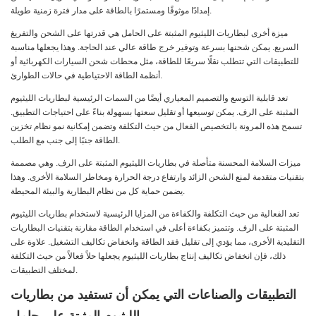
إمدادًا موثوقًا ومستمرًا بالطاقة على مدار فترة زمنية طويلة.
ميزة أخرى لبطاريات الليثيوم المثبتة على الحامل هي قدرتها على الشحن والتفريغ
السريع. يمكن شحنها بسرعة وتوفير خرج طاقة عالي عند الحاجة. وهذا يجعلها مناسبة
للتطبيقات التي تتطلب نقلًا سريعًا للطاقة، مثل محطات شحن السيارات الكهربائية أو
أنظمة الطاقة الاحتياطية في حالات الطوارئ.
تعد قابلية التوسع والتصميم المعياري أيضًا من السمات الرئيسية لبطاريات الليثيوم
المثبتة على الرف. يمكن توسيعها أو تقليل سعتها بسهولة بناءً على احتياجات التطبيق.
تسمح هذه المرونة بالتخصيص الفعال من حيث التكلفة وتضمن إمكانية نمو نظام تخزين
الطاقة جنبًا إلى جنب مع الطلب.
ميزات السلامة المحسنة متأصلة في بطاريات الليثيوم المثبتة على الرف. وهي مصممة
بتقنيات متقدمة لمنع الشحن الزائد وارتفاع درجة الحرارة ومخاطر السلامة الأخرى. وهذا
يضمن حماية كل من نظام البطارية والبيئة المحيطة.
تعد الفعالية من حيث التكلفة والكفاءة من المزايا الرئيسية لاستخدام بطاريات الليثيوم
المثبتة على الرف. وتتميز بكفاءة أعلى في استخدام الطاقة مقارنة بتقنيات البطاريات
التقليدية الأخرى، مما يؤدي إلى تقليل فقد الطاقة وانخفاض تكاليف التشغيل. علاوة على
ذلك، فإن انخفاض تكاليف إنتاج بطاريات الليثيوم يجعلها حلاً فعالاً من حيث التكلفة
لمختلف التطبيقات.
التطبيقات والصناعات التي يمكن أن تستفيد من بطاريات