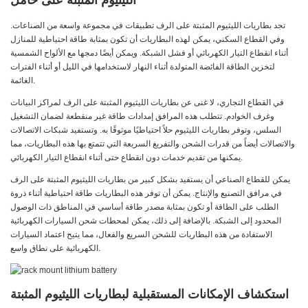
الليثيوم المثبتة على حامل
تجد بطاريات الليثيوم المثبتة على الرف تطبيقات في مجموعة واسعة من الصناعات.
وفي القطاع السكني، يمكن لهذه البطاريات أن تكون بمثابة طاقة احتياطية للمنازل
أثناء انقطاع التيار الكهربائي أو فشل الشبكة. ويمكن أيضًا دمجها مع الألواح الشمسية
لتخزين الطاقة الفائضة المتولدة أثناء النهار لاستخدامها في الليل أو أثناء الفترات
الغائمة.
في القطاع التجاري، لا غنى عن بطاريات الليثيوم المثبتة على الرف لمراكز البيانات
وغرف الخوادم. تتطلب هذه المرافق إمدادات طاقة غير منقطعة لضمان التشغيل
السلس، وتوفر بطاريات الليثيوم حلاً احتياطيًا موثوقًا به. وتستفيد شبكات الاتصالات
والاتصالات أيضاً من قدرات الشحن والتفريغ السريعة التي تتمتع بها هذه البطاريات، مما
يمكنها من تقديم خدمات دون انقطاع حتى أثناء انقطاع التيار الكهربائي.
يمكن للقطاع الصناعي أن يستفيد بشكل كبير من بطاريات الليثيوم المثبتة على الرف
في مرافق التصنيع والإنتاج. يمكن أن توفر هذه البطاريات طاقة احتياطية أثناء ذروة
الطلب على الطاقة أو تكون بمثابة مصدر طاقة أساسي في المناطق ذات الوصول
المحدود إلى الشبكة. بالإضافة إلى ذلك، يمكن لمحطات شحن السيارات الكهربائية
الاستفادة من هذه البطاريات للشحن السريع والفعال، مما يتيح اعتماد السيارات
الكهربائية على نطاق واسع.
استكشاف الإمكانات المستقبلية لبطاريات الليثيوم المثبتة