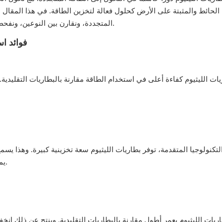
الحائط والمثبتة على الأرض كحلول فعالة لتخزين الطاقة. في هذا المقا
المتجددة، ونقارن بين النوعين، ونفحص تطبيقاتهما، ونقدم العوامل التي يجب مراعاتها عند الاختيار بينهما.
فوائد اس
يات الليثيوم كفاءة أعلى في استخدام الطاقة مقارنة بالبطاريات التقليدي
تكنولوجيا المتقدمة، توفر بطاريات الليثيوم سعة تخزينية كبيرة. وهذا يسمح 
يمكن استخدامها لاحقًا خلال أوقات التوليد المنخفض أو ارتفاع الطلب.
اريات الليثيوم بعمر أطول مقارنة بالبطاريات التقليدية. وينتج عن ذلك انخف