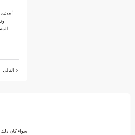
أحدثت ب
وتق
المس
التالي
سواء كان ذلك يتعلق بالحلول المتطورة أو الدعم الشخصي أو التعاون السلس، فنحن هنا لنتجاوز توقعاتك.