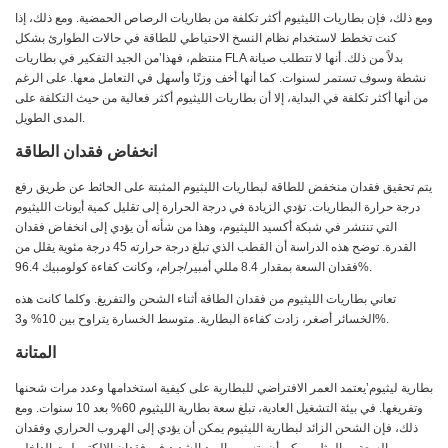
ومع ذلك، فإن بطاريات الليثيوم أكثر تكلفة من بطاريات الرصاص الحمضية. ومع ذلك، إذا
كنت تخطط لاستخدام نظام النسخ الاحتياطي للطاقة في حالات الطوارئ بشكل
منتظم، فهذا’من الجيد التفكير في بطاريات FLA بدلاً من ذلك. أنها لا تتطلب صيانة
نشطة وسوف تستمر لسنوات. كما أنها أخف وزنًا وأسهل في التعامل معها. على الرغم
من أنها أكثر تكلفة في البداية، إلا أن بطاريات الليثيوم أكثر فعالية من حيث التكلفة على
المدى الطويل.
انخفاض فقدان الطاقة
يتم تحقيق فقدان منخفض للطاقة لبطاريات الليثيوم المثبتة على الحائط عن طريق رفع
درجة حرارة البطاريات. تؤدي الزيادة في درجة الحرارة إلى تقليل كمية أيونات الليثيوم
التي تنتشر في شبكة أكسيد الليثيوم، وهذا من شأنه أن يؤدي إلى انخفاض فقدان
القدرة. توضح هذه الدراسة أن القطب الذي تبلغ درجة حرارته 45 درجة مئوية يقلل من
فقدان السعة بمقدار 8.4 مللي أمبير/جرام، وكانت كفاءة كولومبيك 96.4%.
تعاني بطاريات الليثيوم من فقدان الطاقة أثناء الشحن والتفريغ. وكلما كانت هذه
الخسائر أصغر، زادت كفاءة البطارية. متوسط ​​الخسارة يتراوح بين 10% و3%.
المتانة
بطارية ليثيوم’يعتمد العمر الافتراضي للبطارية على كيفية استخدامها وعدد مرات شحنها
وتفريغها. في بيئة التشغيل العادية، تبلغ سعة بطارية الليثيوم 60% بعد 10 سنوات. ومع
ذلك، فإن الشحن الزائد لبطارية الليثيوم يمكن أن يؤدي إلى الهروب الحراري وفقدان