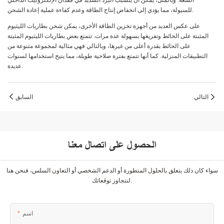
السعة. وبالمثل، يمكن أن يتسبب البرد الشديد في فقدان الإلكتروليت الداخلي
للسيولة، مما يؤدي إلى انخفاض إنتاج الطاقة وعدم كفاءة عملية إعادة الشحن.
على عكس العديد من أجهزة تخزين الطاقة الأخرى، يمكن شحن بطاريات الليثيوم
المثبتة على الحائط وتفريغها بسهولة عدة مرات. تتمتع بعض بطاريات الليثيوم المثبتة
على الحائط بقدرة أعلى من غيرها، وبالتالي فهي مثالية لمجموعة متنوعة من
التطبيقات المنزلية. كما أنها تتمتع بفترة صلاحية طويلة، مما يتيح استخدامها لسنوات
عديدة.
التالي
السابق
الحصول على اتصال معنا
سواء كان ذلك يتعلق بالحلول المتطورة أو الدعم الشخصي أو التعاون السلس، فنحن هنا
لنتجاوز توقعاتك.
اسم