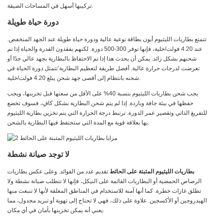
تركيبها أسهل في المساحات الضيقة.
دورة حياة طويلة
تتمتع بطاريات الليثيوم أيون بطاقة نوعية عالية ودورة حياة طويلة عند الجهد المنخفض.
عند 4.20 فولت/خلية، فإنها توفر 300-500 دورة. لكنهم يفقدون القدرة والحياة إذا تم
شحنهم بشكل زائد. يمكن أن يحدث هذا إذا تم الاحتفاظ بالبطارية بجهد عالي جدًا أو
تعرضت لدرجات حرارة عالية. أفضل طريقة لتعظيم البطارية’تتمثل دورة الحياة في
شحنه بانتظام إلى أقصى جهد شحن يبلغ 4.20 فولت/خلية.
يجب شحن بطاريات الليثيوم بنسبة 40% على الأقل من سعتها قبل تخزينها، ويجب
حفظها في بيئة جافة وباردة. إذا لم يتم شحن البطارية بشكل كافٍ، فسوف تخضع
للتفريغ الذاتي وتقصير عمر الدورة. ترتبط درجة الحرارة التي يتم تخزين بطارية الليثيوم
بها بعلاقة قوية مع المدة التي ستحتفظ فيها البطارية بالشحن.
لا توجد صيانة نشطة
بطاريات الليثيوم المثبتة على الحائط
تقديم عدد من الفوائد. وعلى عكس بطاريات
الرصاص الحمضية أو البطاريات القائمة على النيكل، فإنها لا تتطلب صيانة نشطة ولا
تطلق غازات خطرة. كما أنها آمنة للاستخدام في المناطق المغلقة لأنها لا تنبعث منها
الهيدروجين أو الأكسجين. علاوة على ذلك، فهي لا تحتاج إلى تهوية أو تبريد مجدول، مما
يعني أنه يمكن تخزينها بأمان في أي مكان.