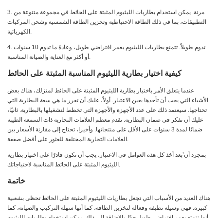
3. مرنة: يمكن استخدام بطاريات الليثيوم المثبتة على الحائط في مجموعة متنوعة من
التطبيقات، بما في ذلك الطاقة الاحتياطية وتخزين الطاقة الشمسية وشحن المركبات
الكهربائية.
4. تدوم طويلاً: تتمتع بطاريات الليثيوم بعمر افتراضي طويل، وعادةً ما تدوم 10 سنوات
أو أكثر مع العناية والصيانة المناسبة.
كيفية اختيار بطارية الليثيوم المناسبة المثبتة على الحائط
عندما يتعلق الأمر باختيار بطارية الليثيوم المثبتة على الحائط لمنزلك، هناك بعض
الأشياء التي يجب أن تأخذها بعين الاعتبار. أولاً، عليك أن تقرر ما هي سعة البطارية التي
تحتاجها. سيعتمد ذلك على عدد الأجهزة والأجهزة التي تخطط لتشغيلها بالبطارية. ثانيًا،
عليك أن تفكر في ضمان البطارية. تقدم معظم العلامات التجارية ذات السمعة الطيبة
ضمانًا لمدة 3 سنوات على الأقل على منتجاتها. وأخيرا، تحتاج إلى مقارنة الأسعار بين
العلامات التجارية المختلفة للعثور على أفضل صفقة.
بمجرد أن’بعد أخذ كل هذه العوامل في الاعتبار، يجب أن تكون قادرًا على اختيار بطارية
الليثيوم المثبتة على الحائط المناسبة لاحتياجاتك.
خاتمة
هناك العديد من الأسباب التي تجعل بطاريات الليثيوم المثبتة على الحائط تحظى بشعبية
كبيرة. فهي وسيلة نظيفة وفعالة لتخزين الطاقة، كما أنها سهلة التركيب والصيانة، كما
أنها تتمتع بعمر افتراضي طويل جدًا. بالإضافة إلى ذلك، يمكن استخدام بطاريات الليثيوم