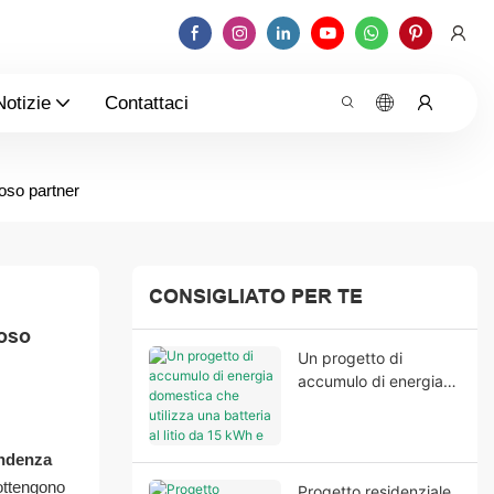
Notizie
Contattaci
oso partner
CONSIGLIATO PER TE
oso 
Un progetto di
accumulo di energia
domestica che utilizza
una batteria al litio da
15 kWh e un inverter
endenza
Growatt per fornire
 ottengono
Progetto residenziale