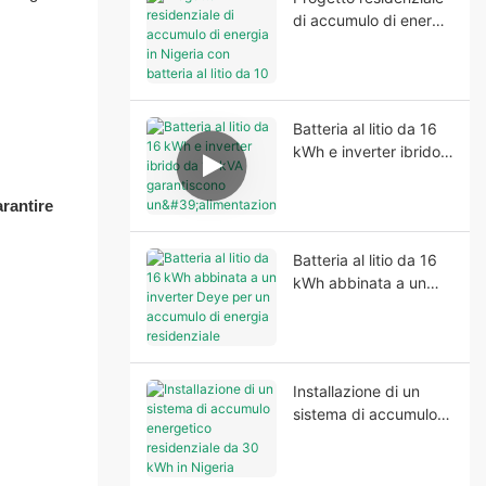
un'alimentazione di
di accumulo di energia
riserva stabile e una
in Nigeria con batteria
maggiore
al litio da 10 kWh e
indipendenza
inverter da 6,2 kVA.
energetica.
Batteria al litio da 16
kWh e inverter ibrido
da 12 kVA
garantiscono
arantire
un'alimentazione
elettrica affidabile in
Batteria al litio da 16
Nigeria.
kWh abbinata a un
inverter Deye per un
accumulo di energia
residenziale affidabile.
Installazione di un
sistema di accumulo
energetico
residenziale da 30
kWh in Nigeria