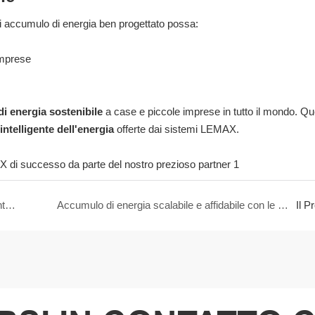
 accumulo di energia ben progettato possa:
imprese
i energia sostenibile
a case e piccole imprese in tutto il mondo. Q
intelligente dell'energia
offerte dai sistemi LEMAX.
Come le batterie al litio della serie LEMAX LMW garantiscono un accumulo affidabile di energia solare con Growatt
Accumulo di energia scalabile e affidabile con le batterie LEMAX
Il P