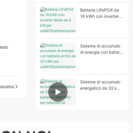
Batteria LiFePO4 da
16 kWh con inverter
ibrido da 8 kW per
un'alimentazione
domestica affidabile.
Sistema di accumulo
uesto
di energia con batteria
al litio da 32 kWh per
un'alimentazione di
backup stabile.
Sistema di accumulo
rossimo
energetico da 32 kWh
con batterie LMW
PRO per soluzioni di
alimentazione
affidabili ed efficienti.