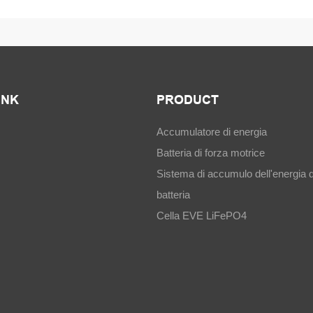
INK
PRODUCT
Accumulatore di energia
Batteria di forza motrice
Sistema di accumulo dell'energia d
batteria
Cella EVE LiFePO4
s