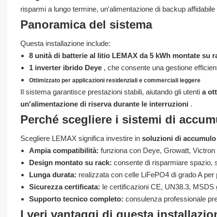
risparmi a lungo termine, un'alimentazione di backup affidabile 
Panoramica del sistema
Questa installazione include:
8 unità di batterie al litio LEMAX da 5 kWh montate su r
1 inverter ibrido Deye
, che consente una gestione efficient
Ottimizzato per applicazioni residenziali e commerciali leggere
Il sistema garantisce prestazioni stabili, aiutando gli utenti
a ot
un'alimentazione di riserva durante le interruzioni
.
Perché scegliere i sistemi di accu
Scegliere LEMAX significa investire in
soluzioni di accumulo di
Ampia compatibilità:
funziona con Deye, Growatt, Victron e a
Design montato su rack:
consente di risparmiare spazio, s
Lunga durata:
realizzata con celle LiFePO4 di grado A per pr
Sicurezza certificata:
le certificazioni CE, UN38.3, MSDS 
Supporto tecnico completo:
consulenza professionale pre-
I veri vantaggi di questa installazio