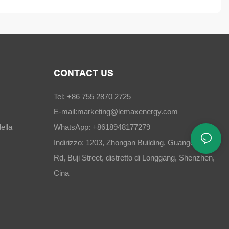
CONTACT US
Tel: +86 755 2870 2725
E-mail:
marketing@lemaxenergy.com
ella
WhatsApp: +8618948177279
Indirizzo: 1203, Zhongan Building, Guangchang
Rd, Buji Street, distretto di Longgang, Shenzhen,
Cina