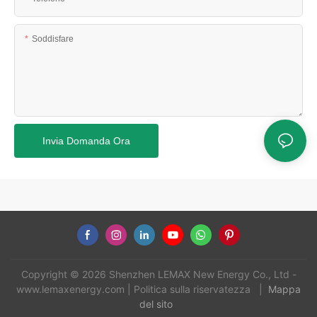
Soddisfare
Invia Domanda Ora
Copyright © 2026 Shenzhen LEMAX New Energy Co., Ltd -
www.lemaxenergy.com
|
Politica sulla riservatezza
|
Mappa
del sito