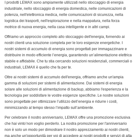
I prodotti LEMAX sono ampiamente utilizzati nello stoccaggio di energia
industriale, nello stoccaggio di energia domestica, nelle comunicazioni di
potenza, nell'elettronica medica, nelle comunicazioni di sicurezza, nella
logistica dei trasporti, nell'esplorazione e nella mappatura, nella forza
motrice di nuova energia, nella casa intelligente e in altri campi.
Offriamo un approccio completo allo stoccaggio dell'energia, fornendo ai
nostri clienti una soluzione completa per le loro esigenze energetiche. I
nostri sistemi di accumulo di energia sono progettati per immagazzinare e
distribuire in modo efficiente l’energia, garantendo un’alimentazione elettrica
stabile e affidabile. Che tu stia cercando soluzioni residenziali, commerciali o
industriali, LEMAX è quello che fa per te.
Oltre ai nostri sistemi di accumulo dell'energia, offriamo anche un'ampia
gamma di soluzioni per sistemi di alimentazione. Dai sistemi di energia
solare alle soluzioni di alimentazione di backup, abbiamo l'esperienza e la
tecnologia per soddisfare le vostre esigenze specifiche. Le nostre soluzioni
sono progettate per ottimizzare l’utilizzo dell’energia e ridurre i costi,
minimizzando al tempo stesso l’impatto sull’ambiente.
Per celebrare il nostro anniversario, LEMAX offre una promozione esclusiva
che hai vinto’non voglio perderlo. La nostra promozione per l'anniversario
non è solo un modo per dimostrare il nostro apprezzamento ai nostri clienti,
ma anche un'opportunità per voi di accedere ai nostri prodotti e servizi di alta