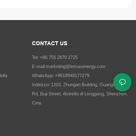
CONTACT US
Tel: +86 755 2870 2725
E-mail:
marketing@lemaxenergy.com
ella
WhatsApp: +8618948177279
Indirizzo: 1203, Zhongan Building, Guangchang
Rd, Buji Street, distretto di Longgang, Shenzhen,
Cina