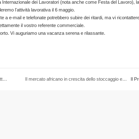
a Internazionale dei Lavoratori (nota anche come Festa del Lavoro), l
emo l'attività lavorativa il 6 maggio.
te a e-mail e telefonate potrebbero subire dei ritardi, ma vi ricontatter
irettamente il vostro referente commerciale.
orto. Vi auguriamo una vacanza serena e rilassante.
Promuovere l&#39;eccellenza nella produzione nel settore globale dell&#39;accumulo di energia domestica
Il mercato africano in crescita dello stoccaggio energetico si riunisce a Casablanca.
Il P