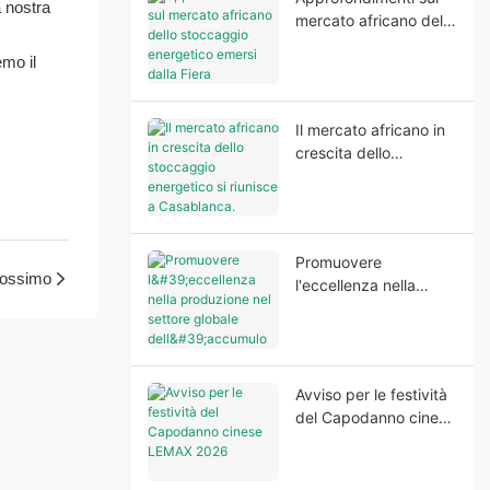
a nostra
mercato africano dello
stoccaggio energetico
emo il
emersi dalla Fiera
economica e
commerciale Cina-
Il mercato africano in
Africa in Marocco
crescita dello
2026
stoccaggio energetico
si riunisce a
Casablanca.
Promuovere
rossimo
l'eccellenza nella
produzione nel settore
globale dell'accumulo
di energia domestica
Avviso per le festività
del Capodanno cinese
LEMAX 2026