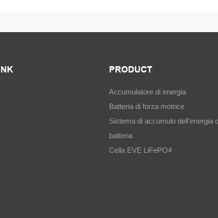
INK
PRODUCT
Accumulatore di energia
Batteria di forza motrice
Sistema di accumulo dell'energia d
batteria
Cella EVE LiFePO4
s