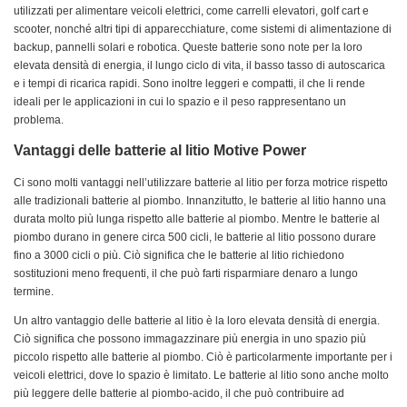
utilizzati per alimentare veicoli elettrici, come carrelli elevatori, golf cart e
scooter, nonché altri tipi di apparecchiature, come sistemi di alimentazione di
backup, pannelli solari e robotica. Queste batterie sono note per la loro
elevata densità di energia, il lungo ciclo di vita, il basso tasso di autoscarica
e i tempi di ricarica rapidi. Sono inoltre leggeri e compatti, il che li rende
ideali per le applicazioni in cui lo spazio e il peso rappresentano un
problema.
Vantaggi delle batterie al litio Motive Power
Ci sono molti vantaggi nell’utilizzare batterie al litio per forza motrice rispetto
alle tradizionali batterie al piombo. Innanzitutto, le batterie al litio hanno una
durata molto più lunga rispetto alle batterie al piombo. Mentre le batterie al
piombo durano in genere circa 500 cicli, le batterie al litio possono durare
fino a 3000 cicli o più. Ciò significa che le batterie al litio richiedono
sostituzioni meno frequenti, il che può farti risparmiare denaro a lungo
termine.
Un altro vantaggio delle batterie al litio è la loro elevata densità di energia.
Ciò significa che possono immagazzinare più energia in uno spazio più
piccolo rispetto alle batterie al piombo. Ciò è particolarmente importante per i
veicoli elettrici, dove lo spazio è limitato. Le batterie al litio sono anche molto
più leggere delle batterie al piombo-acido, il che può contribuire ad