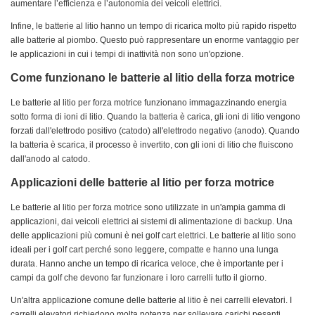
aumentare l’efficienza e l’autonomia dei veicoli elettrici.
Infine, le batterie al litio hanno un tempo di ricarica molto più rapido rispetto
alle batterie al piombo. Questo può rappresentare un enorme vantaggio per
le applicazioni in cui i tempi di inattività non sono un'opzione.
Come funzionano le batterie al litio della forza motrice
Le batterie al litio per forza motrice funzionano immagazzinando energia
sotto forma di ioni di litio. Quando la batteria è carica, gli ioni di litio vengono
forzati dall'elettrodo positivo (catodo) all'elettrodo negativo (anodo). Quando
la batteria è scarica, il processo è invertito, con gli ioni di litio che fluiscono
dall'anodo al catodo.
Applicazioni delle batterie al litio per forza motrice
Le batterie al litio per forza motrice sono utilizzate in un'ampia gamma di
applicazioni, dai veicoli elettrici ai sistemi di alimentazione di backup. Una
delle applicazioni più comuni è nei golf cart elettrici. Le batterie al litio sono
ideali per i golf cart perché sono leggere, compatte e hanno una lunga
durata. Hanno anche un tempo di ricarica veloce, che è importante per i
campi da golf che devono far funzionare i loro carrelli tutto il giorno.
Un'altra applicazione comune delle batterie al litio è nei carrelli elevatori. I
carrelli elevatori richiedono molta potenza per sollevare carichi pesanti,