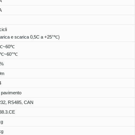
A
A
icli
arica e scarica 0,5C a +25°℃)
0°℃~60℃
10℃~60°℃
5%
0m
4
a pavimento
232, RS485, CAN
8.3.CE
kg
kg