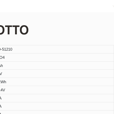
OTTO
-51210
PO4
Ah
V
 kWh
.4V
A
A