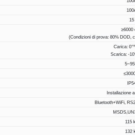
100
100
15
≥6000 c
(Condizioni di prova: 80% DOD, c
Carica: 
Scarica: -
5~9
≤300
IP5
Installazione 
Bluetooth+WiFi, RS
MSDS,UN3
115 
132 