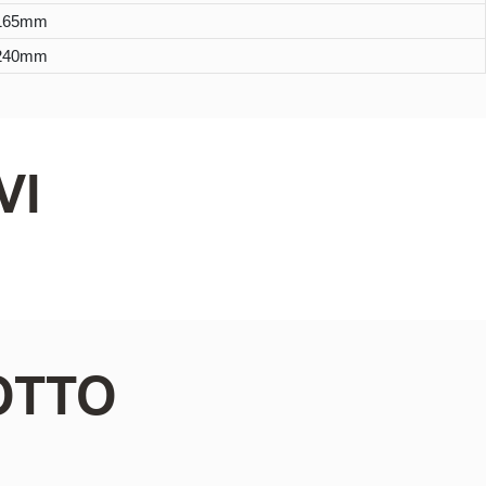
*165mm
*240mm
VI
OTTO