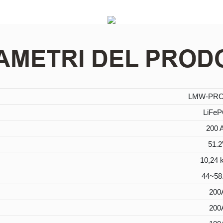
AMETRI DEL PROD
LMW-PRO
LiFe
200 
51.2
10,24
44~58
200
200