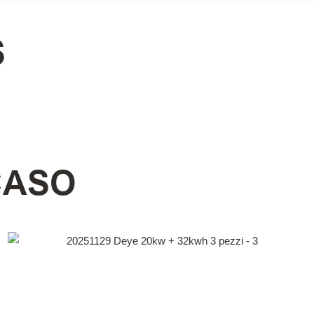
S
CASO