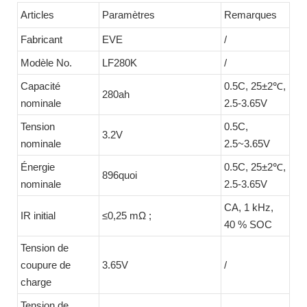
Articles
Paramètres
Remarques
Fabricant
EVE
/
Modèle No.
LF280K
/
Capacité
0.5C, 25±2℃,
280ah
nominale
2.5-3.65V
Tension
0.5C,
3.2V
nominale
2.5~3.65V
Énergie
0.5C, 25±2℃,
896quoi
nominale
2.5-3.65V
CA, 1 kHz,
IR initial
≤0,25 mΩ ;
40 % SOC
Tension de
coupure de
3.65V
/
charge
Tension de