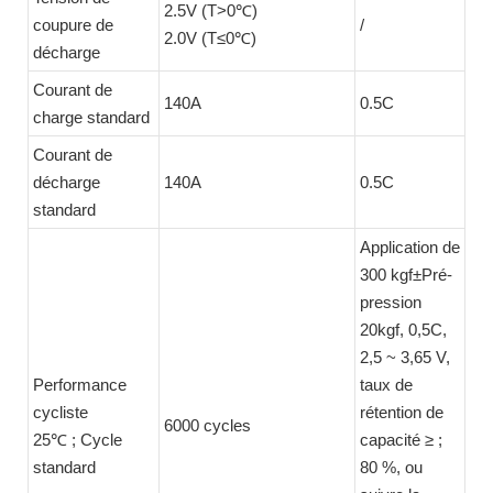
2.5V (T>0℃)
coupure de
/
2.0V (T≤0℃)
décharge
Courant de
140A
0.5C
charge standard
Courant de
décharge
140A
0.5C
standard
Application de
300 kgf±Pré-
pression
20kgf, 0,5C,
2,5 ~ 3,65 V,
Performance
taux de
cycliste
rétention de
6000 cycles
25℃ ; Cycle
capacité ≥ ;
standard
80 %, ou