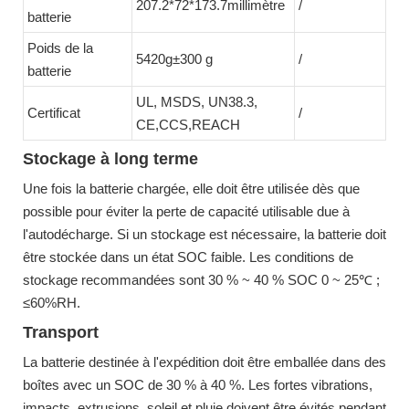
207.2*72*173.7millimètre
/
batterie
Poids de la
5420g±300 g
/
batterie
UL, MSDS, UN38.3,
Certificat
/
CE,CCS,REACH
Stockage à long terme
Une fois la batterie chargée, elle doit être utilisée dès que
possible pour éviter la perte de capacité utilisable due à
l'autodécharge. Si un stockage est nécessaire, la batterie doit
être stockée dans un état SOC faible. Les conditions de
stockage recommandées sont 30 % ~ 40 % SOC 0 ~ 25℃ ;
≤60%RH.
Transport
La batterie destinée à l'expédition doit être emballée dans des
boîtes avec un SOC de 30 % à 40 %. Les fortes vibrations,
impacts, extrusions, soleil et pluie doivent être évités pendant