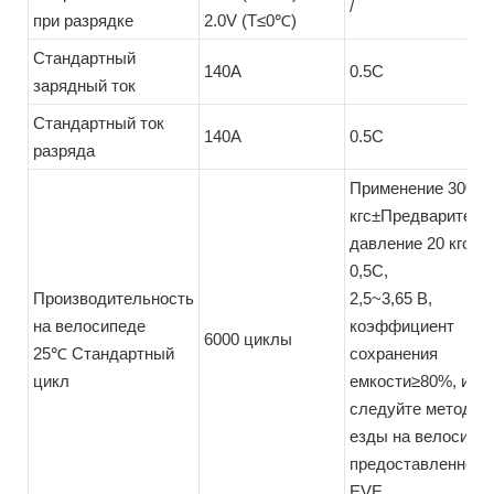
/
при разрядке
2.0V (T≤0℃)
Стандартный
140A
0.5C
зарядный ток
Стандартный ток
140A
0.5C
разряда
Применение 300
кгс±Предваритель
давление 20 кгс,
0,5C,
Производительность
2,5~3,65 В,
на велосипеде
коэффициент
6000 циклы
25℃ Стандартный
сохранения
цикл
емкости≥80%, или
следуйте методу
езды на велосипед
предоставленному
EVE