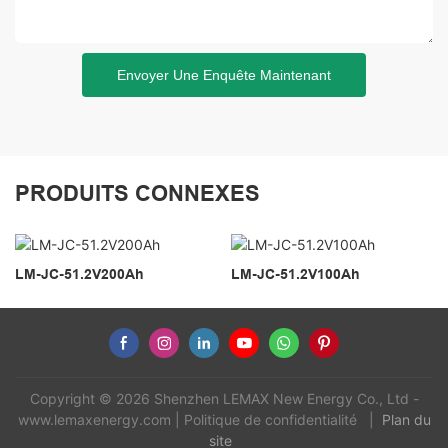
Envoyer Une Enquête Maintenant
PRODUITS CONNEXES
LM-JC-51.2V200Ah
LM-JC-51.2V100Ah
Copyright © 2026 Shenzhen LEMAX New Energy Co., Ltd -
www.lemaxenergy.com
|
Politique de confidentialité
|
Plan du
site