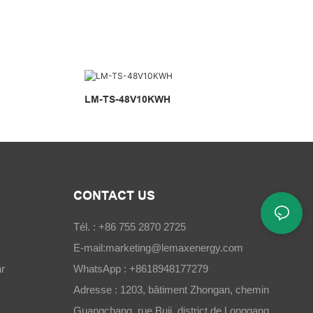
LM-TS-48V10KWH
CONTACT US
Tél. : +86 755 2870 2725
E-mail:
marketing@lemaxenergy.com
r
WhatsApp : +8618948177279
Adresse : 1203, bâtiment Zhongan, chemin
Guangchang, rue Buji, district de Longgang,