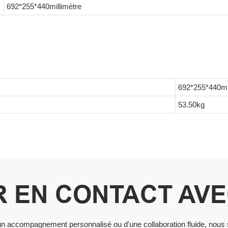
692*255*440millimètre
692*255*440mil
53.50kg
 EN CONTACT AV
 d'un accompagnement personnalisé ou d'une collaboration fluide, nou