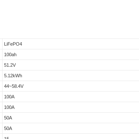
LiFePO4
100ah
51.2V
5.12kWh
44~58.4V
100A
100A
50A
50A
15