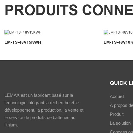
PRODUITS CONN
LM-TS-48V15KWH
LM-TS-48V10
QUICK L
LEMAX est un fabricant basé sur la
Accueil
technologie intégrant la recherche et le
À propos d
développement, la production, la vente et
Produit
le service de produits de batteries au
La solution
lithium.
Concession