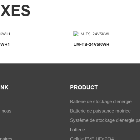
EXES
KWH1
LM-TS-24V5KWH
INK
PRODUCT
Batterie de stockage d'énergie
e nous
Batterie de puissance motrice
Système de stockage d'énergie pa
batterie
naires
Cellule EVE LiFePO4