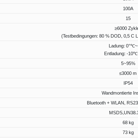
100A
15
≥6000 Zykl
(Testbedingungen: 80 % DOD, 0,5 C L
Ladung: 0°℃
Entladung: -10
5~95%
≤3000 m
IP54
Wandmontierte Ins
Bluetooth + WLAN, RS2
MSDS,UN38.
68 kg
73 kg