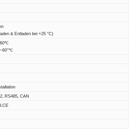
en
aden & Entladen bei +25 °C)
~60℃
℃~60°℃
tallation
32, RS485, CAN
3.CE