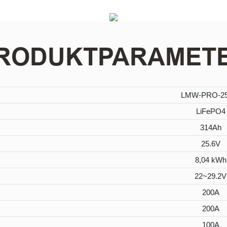
RODUKTPARAMET
LMW-PRO-25
LiFePO4
314Ah
25.6V
8,04 kWh
22~29.2V
200A
200A
100A