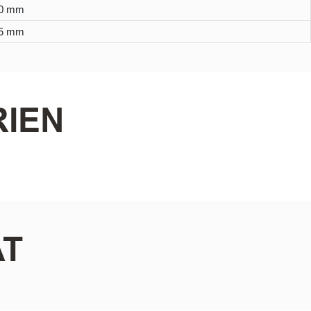
50 mm
25 mm
IEN
AT