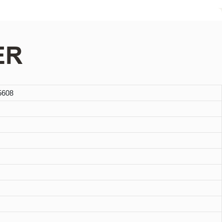
ER
608