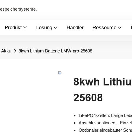
giespeichersysteme.
Produkt
Lösung
Händler
Ressource
r Akku
8kwh Lithium Batterie LMW-pro-25608
8kwh Lithi
25608
LiFePO4-Zellen: Lange Lebe
Anschlussoptionen – Einzel
Optionaler eingebauter Schu