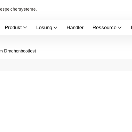
giespeichersysteme.
Produkt
Lösung
Händler
Ressource
m Drachenbootfest