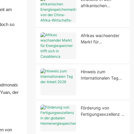
afrikanischen
eit am
Energiespeichermarkt
von der China-Afrika-
doch so
Wirtschafts- und
Handelsmesse in
Afrikas wachsender
Marokko 2026
Markt für
Energiespeicher trifft
sich in Casablanca
Hinweis zum
Internationalen Tag
der Arbeit 2026
Mondmonats
 Yuan, der
Förderung von
Fertigungsexzellenz in
der globalen
Heimenergiespeicheri
en von
ndustrie