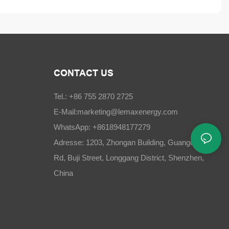
CONTACT US
Tel.: +86 755 2870 2725
E-Mail:
marketing@lemaxenergy.com
WhatsApp: +8618948177279
Adresse: 1203, Zhongan Building, Guangchang
Rd, Buji Street, Longgang District, Shenzhen,
China