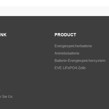
INK
PRODUCT
Energiespeicherbatterie
Antriebsbatterie
Batterie-Energiespeichersystem
EVE LiFePO4-Zelle
n
n Sie Us