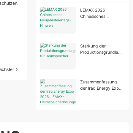
schützen.
LEMAX 2026
Chinesisches
Neujahrsfeiertags-
Hinweis
Stärkung der
Produktionsgrundlage
n für Heimspeicher
ächster
Zusammenfassung
der Iraq Energy Expo
2026: LEMAX-
Heimspeicherlösungen
glänzen in Bagdad