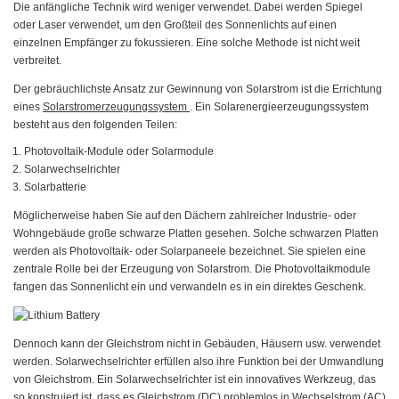
Die anfängliche Technik wird weniger verwendet. Dabei werden Spiegel
oder Laser verwendet, um den Großteil des Sonnenlichts auf einen
einzelnen Empfänger zu fokussieren. Eine solche Methode ist nicht weit
verbreitet.
Der gebräuchlichste Ansatz zur Gewinnung von Solarstrom ist die Errichtung
eines
Solarstromerzeugungssystem
. Ein Solarenergieerzeugungssystem
besteht aus den folgenden Teilen:
Photovoltaik-Module oder Solarmodule
Solarwechselrichter
Solarbatterie
Möglicherweise haben Sie auf den Dächern zahlreicher Industrie- oder
Wohngebäude große schwarze Platten gesehen. Solche schwarzen Platten
werden als Photovoltaik- oder Solarpaneele bezeichnet. Sie spielen eine
zentrale Rolle bei der Erzeugung von Solarstrom. Die Photovoltaikmodule
fangen das Sonnenlicht ein und verwandeln es in ein direktes Geschenk.
Dennoch kann der Gleichstrom nicht in Gebäuden, Häusern usw. verwendet
werden. Solarwechselrichter erfüllen also ihre Funktion bei der Umwandlung
von Gleichstrom. Ein Solarwechselrichter ist ein innovatives Werkzeug, das
so konstruiert ist, dass es Gleichstrom (DC) problemlos in Wechselstrom (AC)