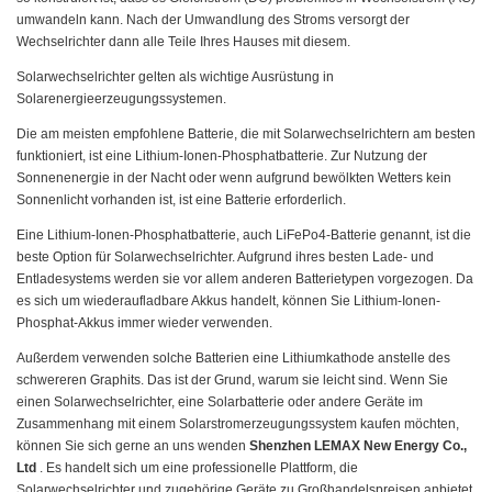
umwandeln kann. Nach der Umwandlung des Stroms versorgt der
Wechselrichter dann alle Teile Ihres Hauses mit diesem.
Solarwechselrichter gelten als wichtige Ausrüstung in
Solarenergieerzeugungssystemen.
Die am meisten empfohlene Batterie, die mit Solarwechselrichtern am besten
funktioniert, ist eine Lithium-Ionen-Phosphatbatterie. Zur Nutzung der
Sonnenenergie in der Nacht oder wenn aufgrund bewölkten Wetters kein
Sonnenlicht vorhanden ist, ist eine Batterie erforderlich.
Eine Lithium-Ionen-Phosphatbatterie, auch LiFePo4-Batterie genannt, ist die
beste Option für Solarwechselrichter. Aufgrund ihres besten Lade- und
Entladesystems werden sie vor allem anderen Batterietypen vorgezogen. Da
es sich um wiederaufladbare Akkus handelt, können Sie Lithium-Ionen-
Phosphat-Akkus immer wieder verwenden.
Außerdem verwenden solche Batterien eine Lithiumkathode anstelle des
schwereren Graphits. Das ist der Grund, warum sie leicht sind. Wenn Sie
einen Solarwechselrichter, eine Solarbatterie oder andere Geräte im
Zusammenhang mit einem Solarstromerzeugungssystem kaufen möchten,
können Sie sich gerne an uns wenden
Shenzhen LEMAX New Energy Co.,
Ltd
. Es handelt sich um eine professionelle Plattform, die
Solarwechselrichter und zugehörige Geräte zu Großhandelspreisen anbietet.