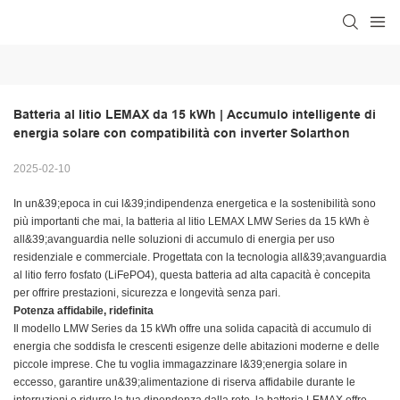
Batteria al litio LEMAX da 15 kWh | Accumulo intelligente di 
energia solare con compatibilità con inverter Solarthon
2025-02-10
In un&39;epoca in cui l&39;indipendenza energetica e la sostenibilità sono
più importanti che mai, la batteria al litio LEMAX LMW Series da 15 kWh è
all&39;avanguardia nelle soluzioni di accumulo di energia per uso
residenziale e commerciale. Progettata con la tecnologia all&39;avanguardia
al litio ferro fosfato (LiFePO4), questa batteria ad alta capacità è concepita
per offrire prestazioni, sicurezza e longevità senza pari.
Potenza affidabile, ridefinita
Il modello LMW Series da 15 kWh offre una solida capacità di accumulo di
energia che soddisfa le crescenti esigenze delle abitazioni moderne e delle
piccole imprese. Che tu voglia immagazzinare l&39;energia solare in
eccesso, garantire un&39;alimentazione di riserva affidabile durante le