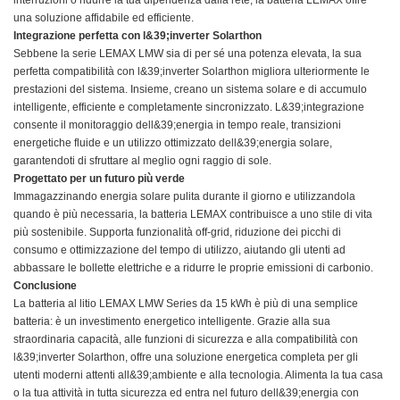
interruzioni o ridurre la tua dipendenza dalla rete, la batteria LEMAX offre
una soluzione affidabile ed efficiente.
Integrazione perfetta con l&39;inverter Solarthon
Sebbene la serie LEMAX LMW sia di per sé una potenza elevata, la sua
perfetta compatibilità con l&39;inverter Solarthon migliora ulteriormente le
prestazioni del sistema. Insieme, creano un sistema solare e di accumulo
intelligente, efficiente e completamente sincronizzato. L&39;integrazione
consente il monitoraggio dell&39;energia in tempo reale, transizioni
energetiche fluide e un utilizzo ottimizzato dell&39;energia solare,
garantendoti di sfruttare al meglio ogni raggio di sole.
Progettato per un futuro più verde
Immagazzinando energia solare pulita durante il giorno e utilizzandola
quando è più necessaria, la batteria LEMAX contribuisce a uno stile di vita
più sostenibile. Supporta funzionalità off-grid, riduzione dei picchi di
consumo e ottimizzazione del tempo di utilizzo, aiutando gli utenti ad
abbassare le bollette elettriche e a ridurre le proprie emissioni di carbonio.
Conclusione
La batteria al litio LEMAX LMW Series da 15 kWh è più di una semplice
batteria: è un investimento energetico intelligente. Grazie alla sua
straordinaria capacità, alle funzioni di sicurezza e alla compatibilità con
l&39;inverter Solarthon, offre una soluzione energetica completa per gli
utenti moderni attenti all&39;ambiente e alla tecnologia. Alimenta la tua casa
o la tua attività in tutta sicurezza ed entra nel futuro dell&39;energia con