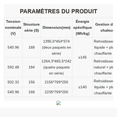
PARAMÈTRES DU PRODUIT
Tension
Énergie
Structure
Gestion de 
nominale
Dimension(mm)
spécifique
série (S)
chaleur
(V)
(Wh/kg)
1395,5*454*374
Refroidissem
540.96
168
(deux paquets en
liquide + plaq
série)
chauffante P
≥145
1264,3*465,5*242
Refroidissem
592.48
184
(quatre paquets
naturel + pla
en série)
chauffante P
Refroidissem
502.32
156
2156*769*250
≥140
liquide + plaq
540.96
168
2235*769*250
chauffante P