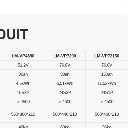
DUIT
LM-VP4890
LM-VP7290
LM-VP72150
51.2V
76.8V
76.8V
90ah
90ah
150ah
4.6kWh
6.91kWh
11.52kWh
16S3P
24S3P
24S1P
＞4500
＞4500
＞4500
560*300*210
560*440*210
560*460*210
40kg
60kg
96kg