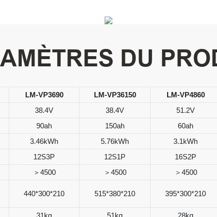
AMÈTRES DU PRO
LM-VP3690
LM-VP36150
LM-VP4860
38.4V
38.4V
51.2V
90ah
150ah
60ah
3.46kWh
5.76kWh
3.1kWh
12S3P
12S1P
16S2P
＞4500
＞4500
＞4500
440*300*210
515*380*210
395*300*210
31kg
51kg
28kg