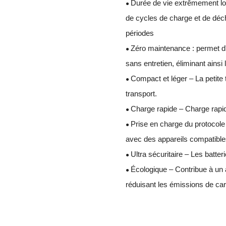
Durée de vie extrêmement lon
●
de cycles de charge et de déch
périodes
Zéro maintenance : permet d
●
sans entretien, éliminant ainsi 
Compact et léger – La petite ta
●
transport.
Charge rapide – Charge rapi
●
Prise en charge du protocol
●
avec des appareils compatible
Ultra sécuritaire – Les batte
●
Écologique – Contribue à un 
●
réduisant les émissions de ca