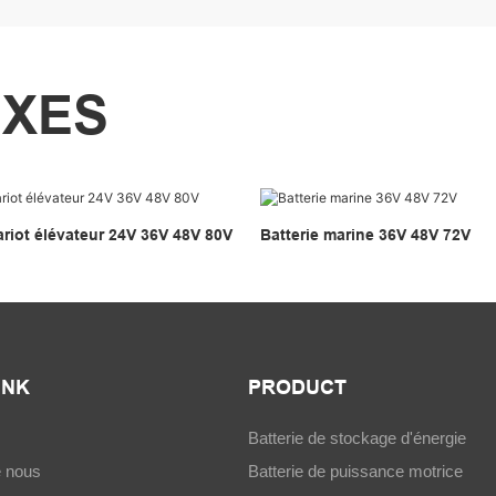
EXES
ariot élévateur 24V 36V 48V 80V
Batterie marine 36V 48V 72V
INK
PRODUCT
Batterie de stockage d'énergie
e nous
Batterie de puissance motrice