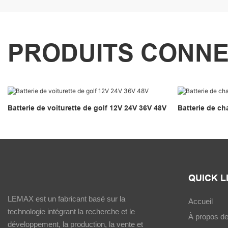
PRODUITS CONN
Batterie de voiturette de golf 12V 24V 36V 48V
Batterie de ch
QUICK L
LEMAX est un fabricant basé sur la
Accueil
technologie intégrant la recherche et le
À propos d
développement, la production, la vente et