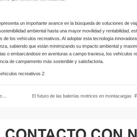
representa un importante avance en la búsqueda de soluciones de via
ostenibilidad ambiental hasta una mayor movilidad y rentabilidad, es
s de los vehículos recreativos. Al adoptar esta tecnología innovadora
nza, sabiendo que están minimizando su impacto ambiental y maxim
emotas o embarcándose en aventuras a campo traviesa, los vehículos r
encia de campamento más sostenible y satisfactoria.
Sistema de almacenamiento de energía en batería: desarrollo y demanda futuros
El futuro de las baterías motrices en montacargas
P
N CONTACTO CON 