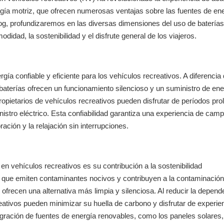
rgía motriz, que ofrecen numerosas ventajas sobre las fuentes de en
log, profundizaremos en las diversas dimensiones del uso de batería
dad, la sostenibilidad y el disfrute general de los viajeros.
ía confiable y eficiente para los vehículos recreativos. A diferencia 
aterías ofrecen un funcionamiento silencioso y un suministro de ene
ropietarios de vehículos recreativos pueden disfrutar de períodos pr
inistro eléctrico. Esta confiabilidad garantiza una experiencia de ca
ración y la relajación sin interrupciones.
n vehículos recreativos es su contribución a la sostenibilidad
s, que emiten contaminantes nocivos y contribuyen a la contaminación
 ofrecen una alternativa más limpia y silenciosa. Al reducir la depend
reativos pueden minimizar su huella de carbono y disfrutar de experie
tegración de fuentes de energía renovables, como los paneles solares