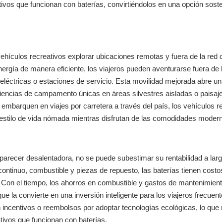
ivos que funcionan con baterías, convirtiéndolos en una opción soste
vehículos recreativos explorar ubicaciones remotas y fuera de la red 
nergía de manera eficiente, los viajeros pueden aventurarse fuera de 
 eléctricas o estaciones de servicio. Esta movilidad mejorada abre 
iencias de campamento únicas en áreas silvestres aisladas o paisaj
embarquen en viajes por carretera a través del país, los vehículos r
n estilo de vida nómada mientras disfrutan de las comodidades moder
e parecer desalentadora, no se puede subestimar su rentabilidad a larg
ontinuo, combustible y piezas de repuesto, las baterías tienen costo
 Con el tiempo, los ahorros en combustible y gastos de mantenimien
que la convierte en una inversión inteligente para los viajeros frecuen
 incentivos o reembolsos por adoptar tecnologías ecológicas, lo que
ativos que funcionan con baterías.