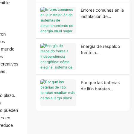
nible
inestable.
Errores comunes en la
instalación de
sistemas de
almacenamiento de
con
energía en el hogar
los
que afectan el
Energía de respaldo
rendimiento y la
un mundo
frente a
seguridad del sistema.
es
independencia
ecreativos
energética: cómo
nas.
elegir el sistema de
almacenamiento de
Por qué las baterías
energía adecuado
de litio baratas
para el hogar.
resultan más caras a
o plazo.
largo plazo
s
to pueden
tes en
 reduce