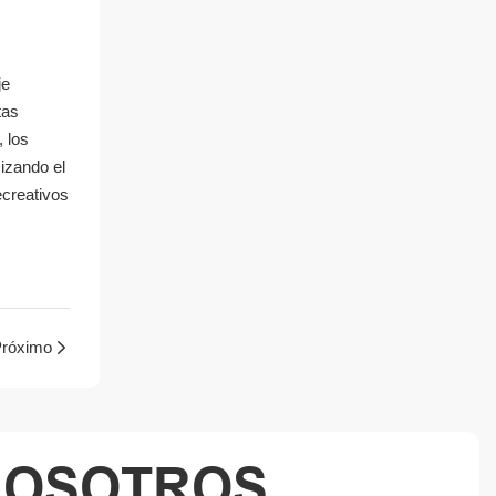
je
tas
, los
izando el
ecreativos
róximo
NOSOTROS