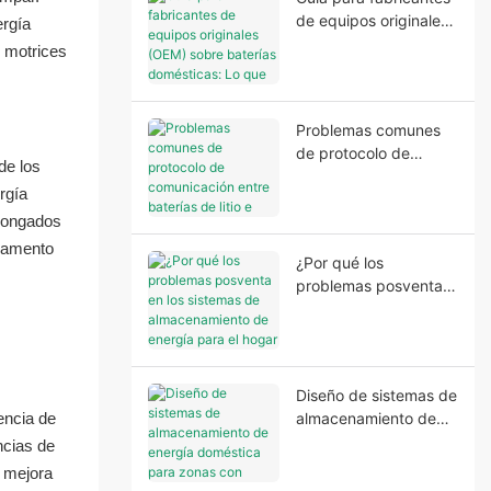
de equipos originales
ergía
(OEM) sobre baterías
s motrices
domésticas: Lo que
los fabricantes
necesitan antes de
Problemas comunes
que comience la
de protocolo de
producción.
de los
comunicación entre
rgía
baterías de litio e
olongados
inversores.
mpamento
¿Por qué los
problemas posventa
en los sistemas de
almacenamiento de
energía para el hogar
suelen comenzar
Diseño de sistemas de
antes de la
encia de
almacenamiento de
instalación?
energía doméstica
ncias de
para zonas con
, mejora
suministro eléctrico