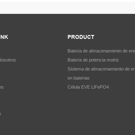
INK
PRODUCT
Batería de almacenamiento de ene
Nosotros
Batería de potencia motriz
Sistema de almacenamiento de en
en baterías
es
Célula EVE LiFePO4
s