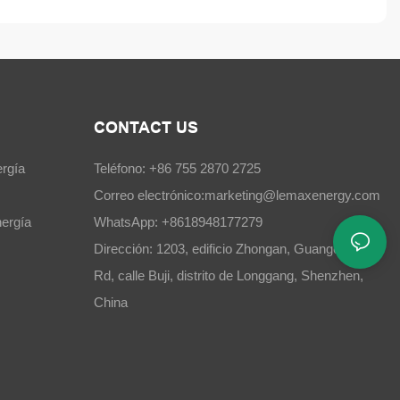
CONTACT US
rgía
Teléfono: +86 755 2870 2725
Correo electrónico:
marketing@lemaxenergy.com
ergía
WhatsApp: +8618948177279
Dirección: 1203, edificio Zhongan, Guangchang
Rd, calle Buji, distrito de Longgang, Shenzhen,
China