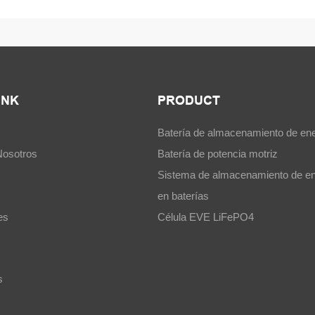
INK
PRODUCT
Batería de almacenamiento de ene
Nosotros
Batería de potencia motriz
Sistema de almacenamiento de en
en baterías
es
Célula EVE LiFePO4
s