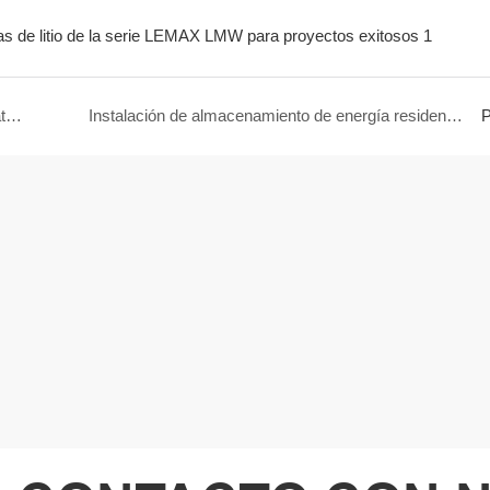
Resultados reales de almacenamiento de energía: baterías de litio LEMAX de 15 kWh con inversores Deye
Instalación de almacenamiento de energía residencial con baterías de litio LEMAX de 15 kWh e inversor Solis
P