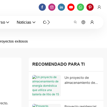
rso
Noticias
Contáctenos
proyectos exitosos
RECOMENDADO PARA TI
Un proyecto de
almacenamiento de
energía doméstica
que utiliza una batería
de litio de 15 kWh y
un inversor Growatt
yecto.
Proyecto residencial