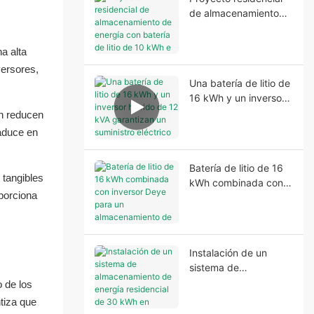
para proporcionar
de almacenamiento
energía de respaldo
de energía con batería
estable y una mayor
de litio de 10 kWh e
independencia
a alta
inversor de 6,2 kVA en
energética.
versores,
Nigeria
Una batería de litio de
16 kWh y un inversor
híbrido de 12 kVA
ón reducen
garantizan un
raduce en
suministro eléctrico
fiable en Nigeria.
Batería de litio de 16
tangibles
kWh combinada con
oporciona
inversor Deye para un
almacenamiento de
energía residencial
fiable.
Instalación de un
sistema de
almacenamiento de
 de los
energía residencial de
tiza que
30 kWh en Nigeria.