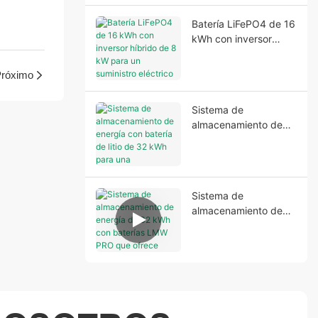
Batería LiFePO4 de 16
kWh con inversor
híbrido de 8 kW para
un suministro eléctrico
róximo
residencial fiable.
Sistema de
almacenamiento de
energía con batería de
litio de 32 kWh para
una alimentación de
respaldo estable.
Sistema de
almacenamiento de
energía de 32 kWh
con baterías LMW
PRO que ofrece
soluciones de energía
fiables y eficientes.