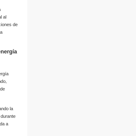
a
l al
uciones de
la
energía
ergía
ndo,
 de
ando la
 durante
uda a