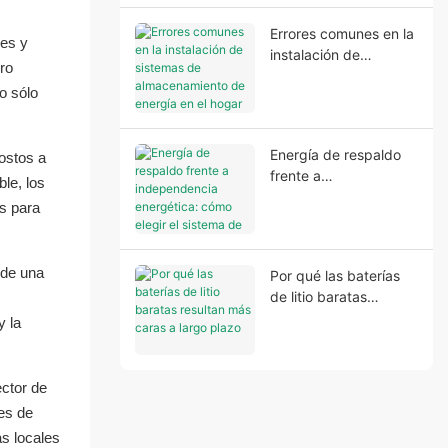
inestable.
Errores comunes en la
les y
instalación de
ro
sistemas de
o sólo
almacenamiento de
energía en el hogar
que afectan el
Energía de respaldo
ostos a
rendimiento y la
frente a
seguridad del sistema.
ble, los
independencia
s para
energética: cómo
elegir el sistema de
almacenamiento de
 de una
Por qué las baterías
energía adecuado
de litio baratas
para el hogar.
resultan más caras a
y la
largo plazo
ector de
es de
as locales