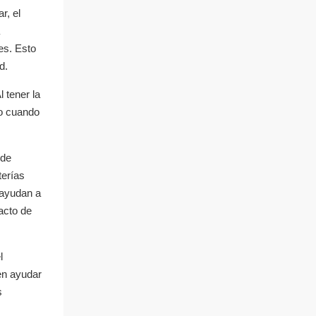
r, el
es. Esto
d.
 tener la
so cuando
 de
terías
 ayudan a
acto de
l
en ayudar
s