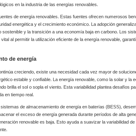
gicos en la industria de las energías renovables.
fuentes de energía renovables. Estas fuentes ofrecen numerosos bene
seguridad energética y el crecimiento económico. La adopción generaliz
ro sostenible y la transición a una economía baja en carbono. Los si
l al permitir la utilización eficiente de la energía renovable, garan
nto de energía
ntinúa creciendo, existe una necesidad cada vez mayor de solucion
tico estable y confiable. La energía renovable, como la solar y la eó
o brilla el sol o sopla el viento. Esta variabilidad plantea desafíos pa
da en tiempo real.
os sistemas de almacenamiento de energía en baterías (BESS), des
macenar el exceso de energía generada durante períodos de alta gen
neración renovable es baja. Esto ayuda a suavizar la variabilidad de 
nte.