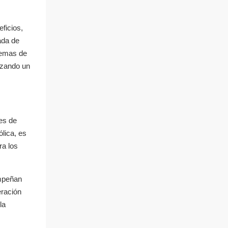
ficios,
ada de
stemas de
tizando un
es de
lica, es
ra los
empeñan
eración
la