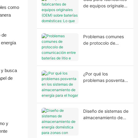
de equipos originales
ables como
(OEM) sobre baterías
manera
domésticas: Lo que
los fabricantes
necesitan antes de
o de
Problemas comunes
que comience la
 energía
de protocolo de
producción.
comunicación entre
baterías de litio e
inversores.
o y busca
¿Por qué los
apel de
problemas posventa
en los sistemas de
almacenamiento de
energía para el hogar
suelen comenzar
Diseño de sistemas de
antes de la
almacenamiento de
instalación?
no y
energía doméstica
para zonas con
ente
suministro eléctrico