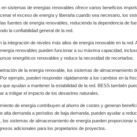
 en sistemas de energías renovables ofrece varios beneficios import
almacenar el exceso de energía y liberarla cuando sea necesario, los si
 las fuentes de energía renovables, reduciendo la dependencia de fu
o la confiabilidad general de la red.
 integración de niveles más altos de energía renovable en la red. Al
 energía renovables pueden funcionar a su máxima capacidad, inclu
cursos energéticos renovables y reduce la necesidad de recortarlos.
enetración de la energía renovable, los sistemas de almacenamiento d
. Por ejemplo, pueden responder rápidamente a los cambios en la fre
ia que ayudan a mantener la estabilidad de la red. BESS también pue
r a mitigar el impacto de los desastres naturales.
ento de energía contribuyen al ahorro de costes y generan benefic
de alta demanda a períodos de baja demanda, pueden ayudar a reduci
los sistemas de almacenamiento de energía pueden proporcionar s
resos adicionales para los propietarios de proyectos.