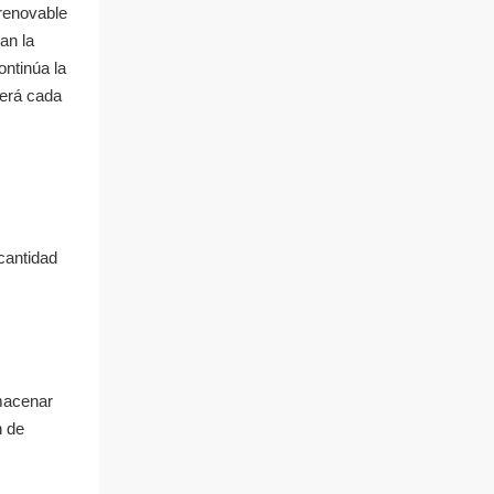
 renovable
an la
ontinúa la
será cada
cantidad
lmacenar
n de