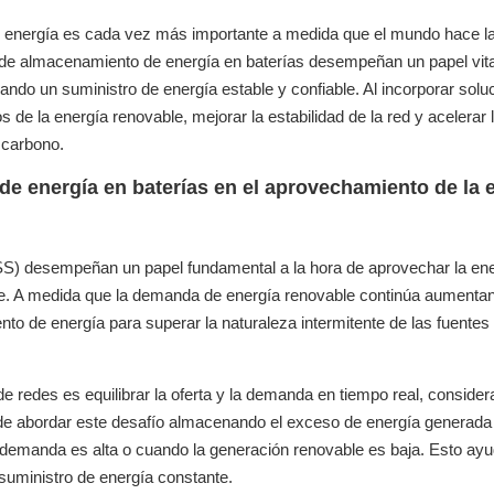
e energía es cada vez más importante a medida que el mundo hace l
s de almacenamiento de energía en baterías desempeñan un papel vita
tizando un suministro de energía estable y confiable. Al incorporar sol
e la energía renovable, mejorar la estabilidad de la red y acelerar 
 carbono.
de energía en baterías en el aprovechamiento de la 
S) desempeñan un papel fundamental a la hora de aprovechar la en
able. A medida que la demanda de energía renovable continúa aumenta
o de energía para superar la naturaleza intermitente de las fuentes
e redes es equilibrar la oferta y la demanda en tiempo real, consider
ede abordar este desafío almacenando el exceso de energía generada
a demanda es alta o cuando la generación renovable es baja. Esto ay
 suministro de energía constante.