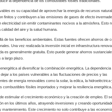
ducir la dependencia de los combustibles fósiles tradicionales.
ovables es su capacidad de aprovechar la energía de recursos natura
son finitos y contribuyen a las emisiones de gases de efecto invernade
lectricidad sin emitir contaminantes nocivos a la atmósfera. Esto n
 calidad del aire y la salud humana.
lá de los beneficios ambientales. Estas fuentes ofrecen ahorros de c
ales. Una vez realizada la inversión inicial en infraestructura renova
ada es generalmente gratuita. Esto puede generar ahorros sustanciale
 a largo plazo.
nergética al diversificar la combinación energética. La dependencia
dejar a los países vulnerables a las fluctuaciones de precios y las
ntes de energía renovables como la solar, la eólica, la hidroeléctrica 
 combustibles fósiles importados y mejorar la resiliencia energética.
 de estimular el crecimiento económico y la creación de empleo. El s
ón en los últimos años, atrayendo inversiones y creando oportunidad
n y mantenimiento. Este crecimiento no solo contribuye a las economí