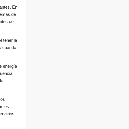
antes. En
stemas de
entes de
 tener la
so cuando
e energía
cuencia
de
ios
r los
ervicios