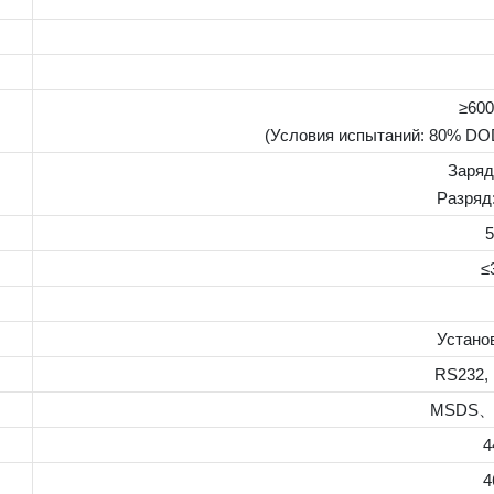
≥600
(Условия испытаний: 80% DOD
Заря
Разряд
≤
Установ
RS232,
MSDS、
4
4