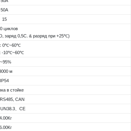
50A
50A
15
0 циклов
, заряд 0,5C. & разряд при +25℃)
д: 0℃~60℃
: -10℃~60℃
5~95%
3000 м
IP54
ка в стойке
 RS485, CAN
UN38.3、CE
4.00Кг
6.00Кг