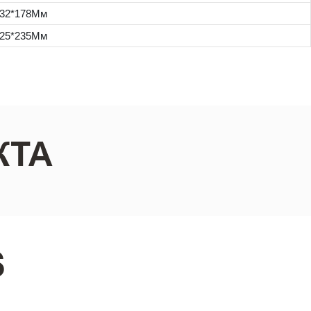
432*178Мм
525*235Мм
КТА
S