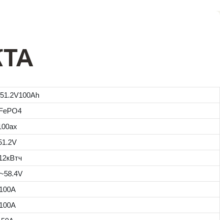
КТА
51.2V100Ah
iFePO4
100ах
51.2V
12кВтч
~58.4V
100A
100A