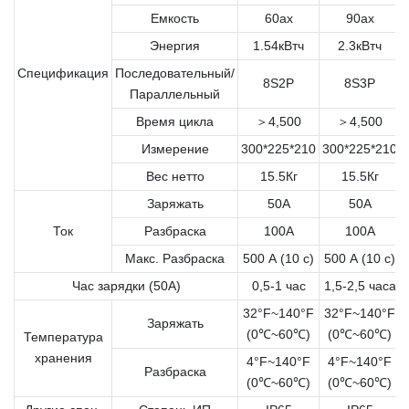
Емкость
60ах
90ах
Энергия
1.54кВтч
2.3кВтч
Спецификация
Последовательный/
8S2P
8S3P
Параллельный
Время цикла
＞4,500
＞4,500
Измерение
300*225*210
300*225*210
Вес нетто
15.5Кг
15.5Кг
Заряжать
50A
50A
Ток
Разбраска
100A
100A
Макс. Разбраска
500 А (10 с)
500 А (10 с)
Час зарядки (50А)
0,5-1 час
1,5-2,5 часа
32°F~140°F
32°F~140°F
Заряжать
(0℃~60℃)
(0℃~60℃)
Температура
хранения
4°F~140°F
4°F~140°F
Разбраска
(0℃~60℃)
(0℃~60℃)