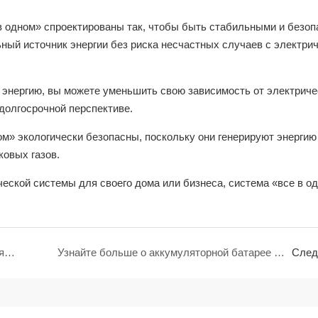
в одном» спроектированы так, чтобы быть стабильными и безо
ьный источник энергии без риска несчастных случаев с электри
 энергию, вы можете уменьшить свою зависимость от электриче
 долгосрочной перспективе.
м» экологически безопасны, поскольку они генерируют энергию
овых газов.
ческой системы для своего дома или бизнеса, система «все в о
Все о аккумуляторе LiFeP04 для хранения солнечной энергии
Узнайте больше о аккумуляторной батарее Motive Power
След