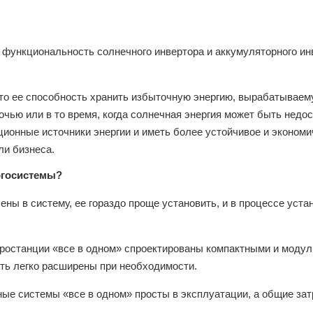
е функциональность солнечного инвертора и аккумуляторного ин
это ее способность хранить избыточную энергию, вырабатывае
очью или в то время, когда солнечная энергия может быть недос
ционные источники энергии и иметь более устойчивое и экономи
ли бизнеса.
ргосистемы?
ены в систему, ее гораздо проще установить, и в процессе уста
тростанции «все в одном» спроектированы компактными и моду
ыть легко расширены при необходимости.
ные системы «все в одном» просты в эксплуатации, а общие зат