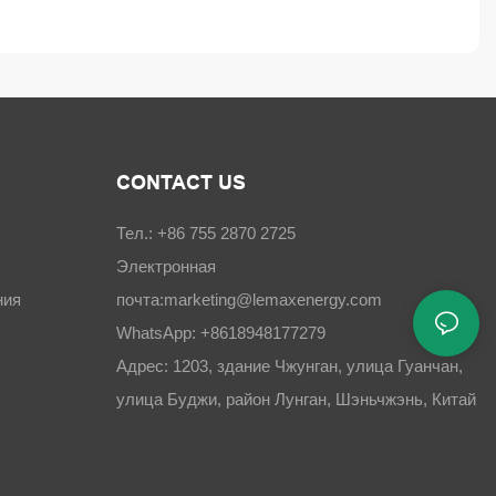
CONTACT US
Тел.: +86 755 2870 2725
Электронная
ния
почта:
marketing@lemaxenergy.com
WhatsApp: +8618948177279
Адрес: 1203, здание Чжунган, улица Гуанчан,
улица Буджи, район Лунган, Шэньчжэнь, Китай