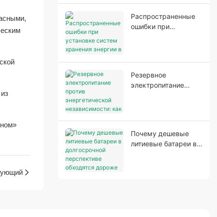
электроснабжением.
Распространенные
пасными,
ошибки при
ческим
установке систем
хранения энергии в
домашних условиях,
ской
влияющие на их
Резервное
производительность
электропитание
и безопасность.
 из
против
энергетической
независимости: как
дном»
выбрать
Почему дешевые
подходящую
литиевые батареи в
систему хранения
долгосрочной
энергии для дома.
перспективе
ующий
обходятся дороже