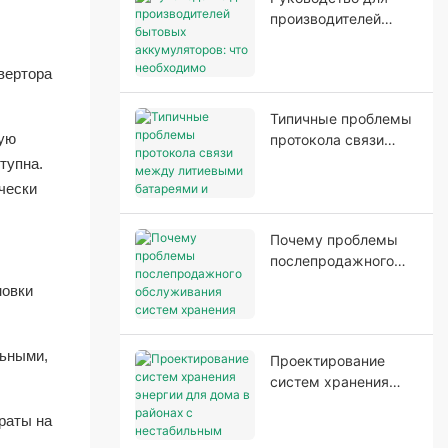
энергии
производителей
бытовых
аккумуляторов: что
вертора
необходимо
производителям
Типичные проблемы
перед началом
мую
протокола связи
производства.
между литиевыми
тупна.
батареями и
чески
инверторами.
Почему проблемы
послепродажного
обслуживания
новки
систем хранения
энергии в домах
часто начинаются
льными,
Проектирование
еще до установки?
систем хранения
энергии для дома в
раты на
районах с
нестабильным