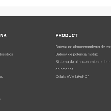
INK
PRODUCT
Batería de almacenamiento de ene
Nosotros
Batería de potencia motriz
Sistema de almacenamiento de en
en baterías
es
Célula EVE LiFePO4
s