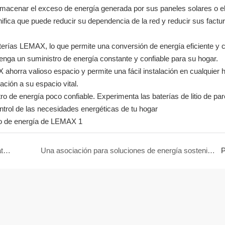
lmacenar el exceso de energía generada por sus paneles solares o e
gnifica que puede reducir su dependencia de la red y reducir sus factu
terías LEMAX, lo que permite una conversión de energía eficiente y c
enga un suministro de energía constante y confiable para su hogar.
horra valioso espacio y permite una fácil instalación en cualquier h
ción a su espacio vital.
tro de energía poco confiable. Experimenta las baterías de litio de pa
rol de las necesidades energéticas de tu hogar
Almacenamiento de energía eficiente: conexión de baterías de litio de pared LEMAX de 5 kWh con inversor Deye
Una asociación para soluciones de energía sostenible Baterías de litio LEMAX de 15 kWh e inversores Deye
P