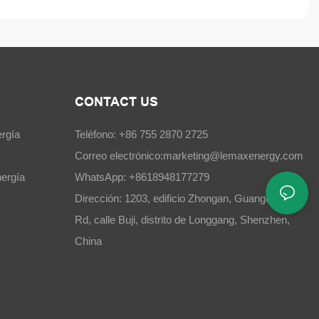
CONTACT US
rgía
Teléfono: +86 755 2870 2725
Correo electrónico:
marketing@lemaxenergy.com
ergía
WhatsApp: +8618948177279
Dirección: 1203, edificio Zhongan, Guangchang
Rd, calle Buji, distrito de Longgang, Shenzhen,
China