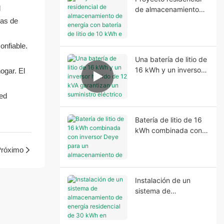
para proporcionar
l
de almacenamiento
energía de respaldo
de energía con batería
ras de
estable y una mayor
de litio de 10 kWh e
independencia
inversor de 6,2 kVA en
energética.
onfiable.
Nigeria
Una batería de litio de
16 kWh y un inversor
ogar. El
híbrido de 12 kVA
garantizan un
red
suministro eléctrico
fiable en Nigeria.
Batería de litio de 16
kWh combinada con
inversor Deye para un
róximo
almacenamiento de
energía residencial
fiable.
Instalación de un
sistema de
almacenamiento de
energía residencial de
30 kWh en Nigeria.