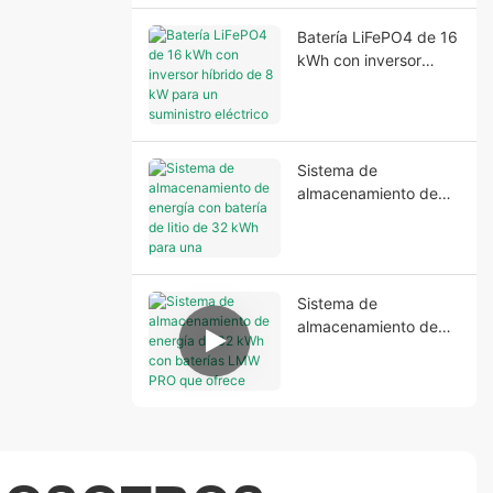
Batería LiFePO4 de 16
kWh con inversor
híbrido de 8 kW para
un suministro eléctrico
residencial fiable.
Sistema de
almacenamiento de
energía con batería de
litio de 32 kWh para
una alimentación de
respaldo estable.
Sistema de
almacenamiento de
energía de 32 kWh
con baterías LMW
PRO que ofrece
soluciones de energía
fiables y eficientes.