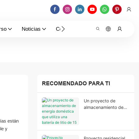
rso
Noticias
Contáctenos
RECOMENDADO PARA TI
Un proyecto de
almacenamiento de
energía doméstica
que utiliza una batería
rías están
de litio de 15 kWh y
le y
un inversor Growatt
Proyecto residencial