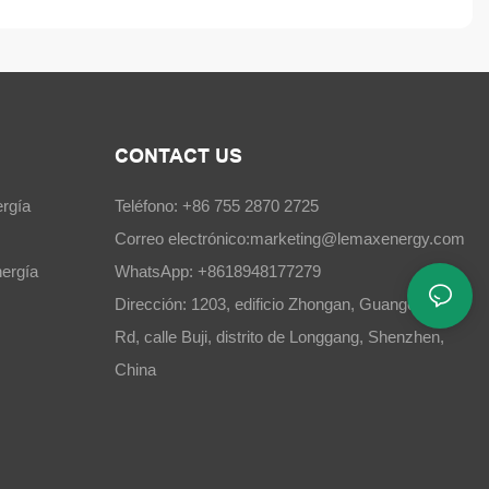
CONTACT US
rgía
Teléfono: +86 755 2870 2725
Correo electrónico:
marketing@lemaxenergy.com
ergía
WhatsApp: +8618948177279
Dirección: 1203, edificio Zhongan, Guangchang
Rd, calle Buji, distrito de Longgang, Shenzhen,
China