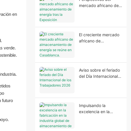
mercado africano de
almacenamiento de
vación en
energía tras la
Exposición Económica
y Comercial China-
El creciente mercado
África de Marruecos
d.
africano de
2026.
almacenamiento de
ás verde.
energía se reúne en
stenible.
Casablanca.
Aviso sobre el feriado
ndustria.
del Día Internacional
de los Trabajadores
etidos
2026
mpo
 futuro
Impulsando la
excelencia en la
fabricación en la
poyo.
industria global de
almacenamiento de