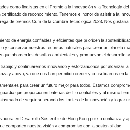
s como finalistas en el Premio a la Innovación y la Tecnología del
ertificado de reconocimiento. Tenemos el honor de asistir a la Inno
trega de premios Cum de la Cumbre Tecnológica 2023. Nos gustaría
o de energía confiables y eficientes que prioricen la sostenibilida
no y conservar nuestros recursos naturales para crear un planeta m
s que aborden los desafíos ambientales y promuevan el desarrollo so
trabajo y continuaremos innovando y esforzándonos por alcanzar la
za y apoyo, ya que nos han permitido crecer y consolidarnos en la i
ndamentales para crear un futuro mejor para todos. Estamos comprom
guardia que proporcionen baterías de litio confiables y al mismo tie
iasmado de seguir superando los límites de la innovación y lograr un
ovadora en Desarrollo Sostenible de Hong Kong por su confianza y a
ue comparten nuestra visión y compromiso con la sostenibilidad.