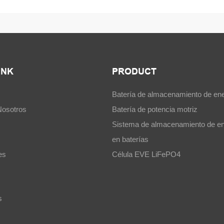
INK
PRODUCT
Batería de almacenamiento de ene
Nosotros
Batería de potencia motriz
Sistema de almacenamiento de en
en baterías
es
Célula EVE LiFePO4
s