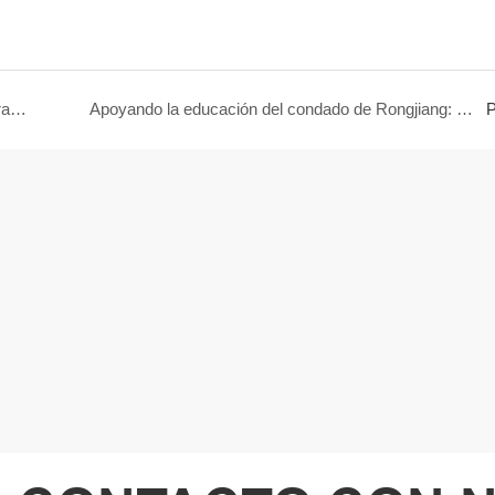
Promoción de aniversario de LEMAX: ofertas inmejorables en productos de baterías de litio
Apoyando la educación del condado de Rongjiang: la filantropía de LEMAX
P