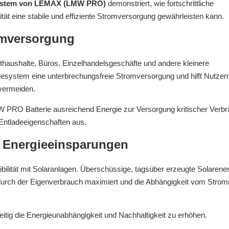
system von LEMAX (LMW PRO)
demonstriert, wie fortschrittliche
ät eine stabile und effiziente Stromversorgung gewährleisten kann.
romversorgung
thaushalte, Büros, Einzelhandelsgeschäfte und andere kleinere
iesystem eine unterbrechungsfreie Stromversorgung und hilft Nutzer
 vermeiden.
W PRO Batterie ausreichend Energie zur Versorgung kritischer Verb
 Entladeeigenschaften aus.
re Energieeinsparungen
ibilität mit Solaranlagen. Überschüssige, tagsüber erzeugte Solarene
wodurch der Eigenverbrauch maximiert und die Abhängigkeit vom Strom
eitig die Energieunabhängigkeit und Nachhaltigkeit zu erhöhen.