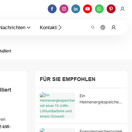
Nachrichten
Kontaktieren Sie Uns
lliert
FÜR SIE EMPFOHLEN
liert
Ein
Heimenergiespeicherp
rojekt mit einer 15-
kWh-Lithiumbatterie
ren
und einem Growatt-
2-kW-
Wechselrichter zur
Energiespeicherprojek