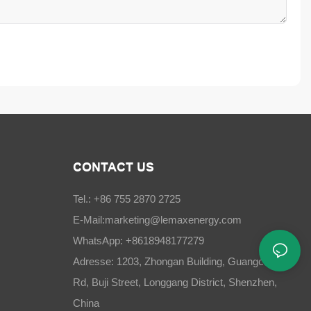
CONTACT US
Tel.: +86 755 2870 2725
E-Mail:
marketing@lemaxenergy.com
WhatsApp: +8618948177279
Adresse: 1203, Zhongan Building, Guangchang
Rd, Buji Street, Longgang District, Shenzhen,
China