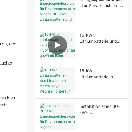
Bereitstellung einer
t für Privathaushalte in
stabilen
Nigeria: 10-kWh-
Notstromversorgung
Lithiumbatterie und
und verbesserter
6,2-kVA-
Energieunabhängigkei
Wechselrichter
t.
16-kWh-
Lithiumbatterie und
n so, den
12-kVA-
Hybridwechselrichter
gewährleisten
raucher
zuverlässige
16-kWh-
Stromversorgung in
Lithiumbatterie in
Nigeria
Kombination mit einem
Deye-Wechselrichter
für zuverlässige
rgie kann
Energiespeicherung
netz
Installation eines 30-
im Wohnbereich
kWh-
Energiespeichersyste
ms für Privathaushalte
in Nigeria