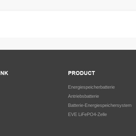
INK
PRODUCT
Energiespeicherbatterie
Antriebsbatterie
Batterie-Energiespeichersystem
EVE LiFePO4-Zelle