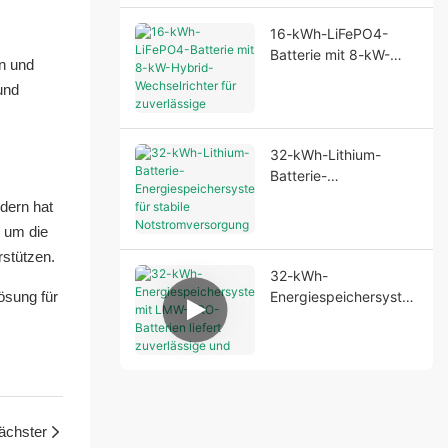
16-kWh-LiFePO4-
Batterie mit 8-kW-
n und
Hybrid-Wechselrichter
und
für zuverlässige
Stromversorgung im
Wohnbereich
32-kWh-Lithium-
Batterie-
Energiespeichersyste
dern hat
m für stabile
, um die
Notstromversorgung
rstützen.
32-kWh-
ösung für
Energiespeichersyste
m mit LMW-PRO-
Batterien liefert
zuverlässige und
effiziente
Stromversorgungslösu
ngen
ächster