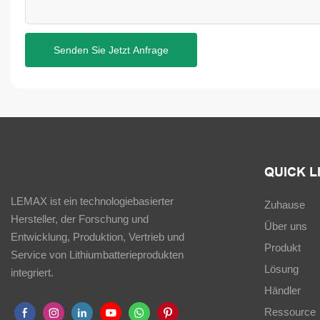
Senden Sie Jetzt Anfrage
QUICK L
LEMAX ist ein technologiebasierter
Zuhause
Hersteller, der Forschung und
Über uns
Entwicklung, Produktion, Vertrieb und
Produkt
Service von Lithiumbatterieprodukten
Lösung
integriert.
Händler
Ressource