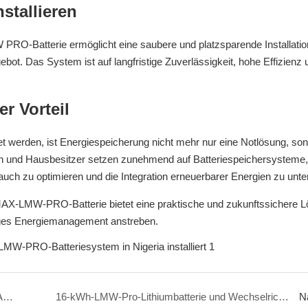
stallieren
O-Batterie ermöglicht eine saubere und platzsparende Installatio
bot. Das System ist auf langfristige Zuverlässigkeit, hohe Effizienz 
r Vorteil
et werden, ist Energiespeicherung nicht mehr nur eine Notlösung, son
hmen und Hausbesitzer setzen zunehmend auf Batteriespeichersysteme
ch zu optimieren und die Integration erneuerbarer Energien zu unte
X-LMW-PRO-Batterie bietet eine praktische und zukunftssichere L
ltiges Energiemanagement anstreben.
5-kW-Growatt-Wechselrichter und 15-kWh-LEMAX-Lithiumbatterie in Nigeria installiert
16-kWh-LMW-Pro-Lithiumbatterie und Wechselrichter versorgen ein intelligenteres Solarhaus mit Strom.
N