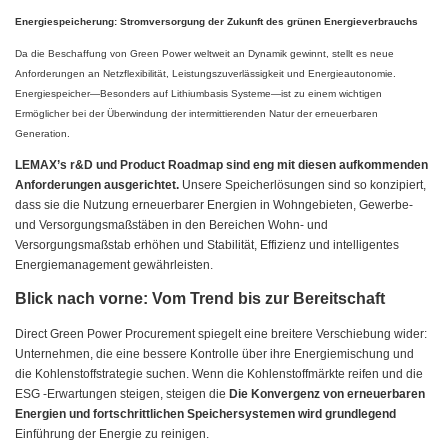
Energiespeicherung: Stromversorgung der Zukunft des grünen Energieverbrauchs
Da die Beschaffung von Green Power weltweit an Dynamik gewinnt, stellt es neue
Anforderungen an Netzflexibilität, Leistungszuverlässigkeit und Energieautonomie.
Energiespeicher—Besonders auf Lithiumbasis Systeme—ist zu einem wichtigen
Ermöglicher bei der Überwindung der intermittierenden Natur der erneuerbaren
Generation.
LEMAX’s r&D und Product Roadmap sind eng mit diesen aufkommenden
Anforderungen ausgerichtet.
Unsere Speicherlösungen sind so konzipiert,
dass sie die Nutzung erneuerbarer Energien in Wohngebieten, Gewerbe-
und Versorgungsmaßstäben in den Bereichen Wohn- und
Versorgungsmaßstab erhöhen und Stabilität, Effizienz und intelligentes
Energiemanagement gewährleisten.
Blick nach vorne: Vom Trend bis zur Bereitschaft
Direct Green Power Procurement spiegelt eine breitere Verschiebung wider:
Unternehmen, die eine bessere Kontrolle über ihre Energiemischung und
die Kohlenstoffstrategie suchen. Wenn die Kohlenstoffmärkte reifen und die
ESG -Erwartungen steigen, steigen die
Die Konvergenz von erneuerbaren
Energien und fortschrittlichen Speichersystemen wird grundlegend
Einführung der Energie zu reinigen.