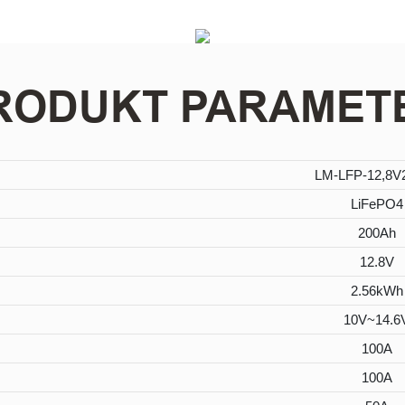
RODUKT PARAMET
LM-LFP-12,8V
LiFePO4
200Ah
12.8V
2.56kWh
10V~14.6
100A
100A