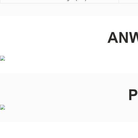
ANW
P