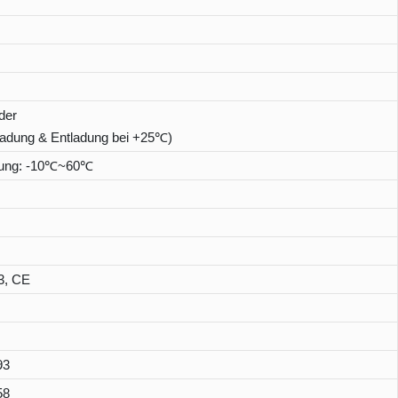
der
Ladung & Entladung bei +25℃)
dung: -10℃~60℃
3, CE
93
58