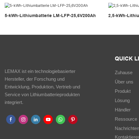
5-kWh-Lithiumbatterie LM-LFP-25,6V200Ah
2,5-kWh-Lithi
QUICK L
LEMAX ist ein technologiebasierter
Zuhause
Hersteller, der Forschung und
Über uns
Entwicklung, Produktion, Vertrieb und
Produkt
Service von Lithiumbatterieprodukten
Lösung
integriert.
Händler
Ressource
Nachrichte
Kontaktiere