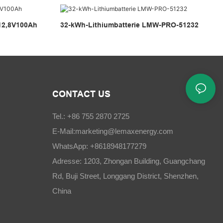
-12,8V100Ah
32-kWh-Lithiumbatterie LMW-PRO-51232
CONTACT US
Tel.: +86 755 2870 2725
E-Mail:
marketing@lemaxenergy.com
WhatsApp: +8618948177279
Adresse: 1203, Zhongan Building, Guangchang
Rd, Buji Street, Longgang District, Shenzhen,
China