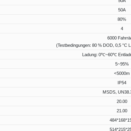
50A
50A
80%
4
6000 Fahrrä
(Testbedingungen: 80 % DOD, 0,5 °C 
Ladung: 0℃~60℃ Entla
5~95%
<5000m
IP54
MSDS, UN38.
20.00
21.00
484*168*1
514*215*2