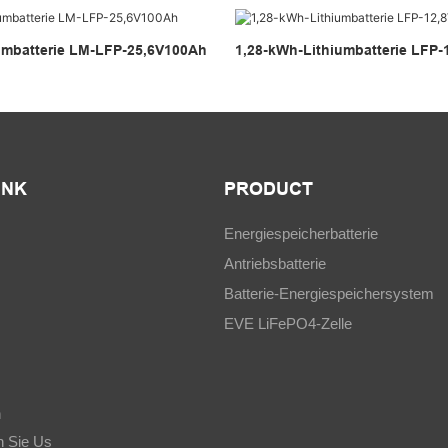
umbatterie LM-LFP-25,6V100Ah
1,28-kWh-Lithiumbatterie LFP
INK
PRODUCT
Energiespeicherbatterie
Antriebsbatterie
Batterie-Energiespeichersystem
EVE LiFePO4-Zelle
n
n Sie Us