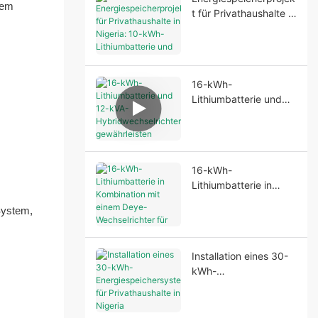
Bereitstellung einer
nem
t für Privathaushalte in
stabilen
Nigeria: 10-kWh-
Notstromversorgung
Lithiumbatterie und
und verbesserter
6,2-kVA-
Energieunabhängigkei
Wechselrichter
t.
16-kWh-
Lithiumbatterie und
12-kVA-
Hybridwechselrichter
gewährleisten
zuverlässige
16-kWh-
Stromversorgung in
Lithiumbatterie in
Nigeria
Kombination mit einem
System,
Deye-Wechselrichter
für zuverlässige
Energiespeicherung
Installation eines 30-
im Wohnbereich
kWh-
Energiespeichersyste
ms für Privathaushalte
in Nigeria