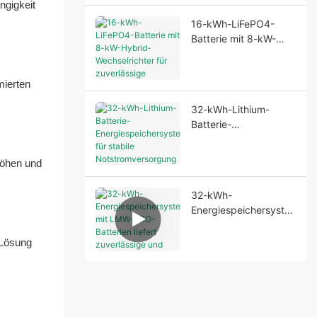
ngigkeit
16-kWh-LiFePO4-
Batterie mit 8-kW-
Hybrid-Wechselrichter
für zuverlässige
Stromversorgung im
mierten
Wohnbereich
32-kWh-Lithium-
Batterie-
Energiespeichersyste
m für stabile
höhen und
Notstromversorgung
32-kWh-
Energiespeichersyste
m mit LMW-PRO-
Batterien liefert
 Lösung
zuverlässige und
effiziente
Stromversorgungslösu
ngen