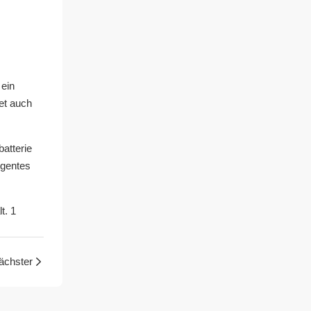
 ein
tet auch
atterie
igentes
ächster