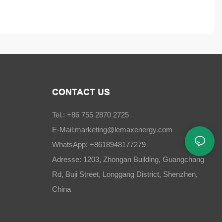
CONTACT US
Tel.: +86 755 2870 2725
E-Mail:
marketing@lemaxenergy.com
WhatsApp: +8618948177279
Adresse: 1203, Zhongan Building, Guangchang
Rd, Buji Street, Longgang District, Shenzhen,
China