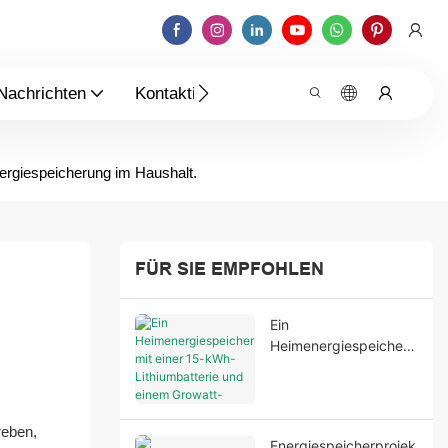
Nachrichten
Kontaktieren Sie Uns
ergiespeicherung im Haushalt.
FÜR SIE EMPFOHLEN
Ein
Heimenergiespeicherp
rojekt mit einer 15-
kWh-Lithiumbatterie
und einem Growatt-
Wechselrichter zur
reben,
Energiespeicherprojek