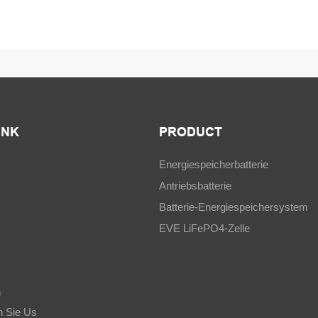
INK
PRODUCT
Energiespeicherbatterie
Antriebsbatterie
Batterie-Energiespeichersystem
EVE LiFePO4-Zelle
n
n Sie Us