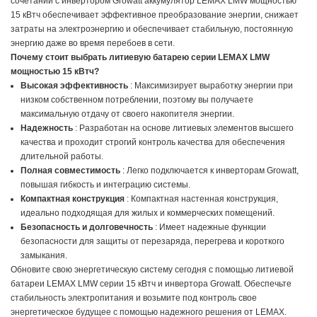
сочетании с инвертором Growatt аккумулятор LEMAX LMW мощностью
15 кВтч обеспечивает эффективное преобразование энергии, снижает
затраты на электроэнергию и обеспечивает стабильную, постоянную
энергию даже во время перебоев в сети.
Почему стоит выбрать литиевую батарею серии LEMAX LMW
мощностью 15 кВтч?
Высокая эффективность
: Максимизирует выработку энергии при
низком собственном потреблении, поэтому вы получаете
максимальную отдачу от своего накопителя энергии.
Надежность
: Разработан на основе литиевых элементов высшего
качества и проходит строгий контроль качества для обеспечения
длительной работы.
Полная совместимость
: Легко подключается к инверторам Growatt,
повышая гибкость и интеграцию системы.
Компактная конструкция
: Компактная настенная конструкция,
идеально подходящая для жилых и коммерческих помещений.
Безопасность и долговечность
: Имеет надежные функции
безопасности для защиты от перезаряда, перегрева и короткого
замыкания.
Обновите свою энергетическую систему сегодня с помощью литиевой
батареи LEMAX LMW серии 15 кВтч и инвертора Growatt. Обеспечьте
стабильность электропитания и возьмите под контроль свое
энергетическое будущее с помощью надежного решения от LEMAX.