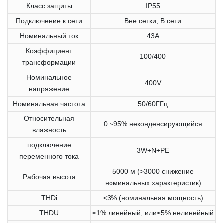
Класс защиты
IP55
Подключение к сети
Вне сетки, В сети
Номинальный ток
43A
Коэффициент
100/400
трансформации
Номинальное
400V
напряжение
Номинальная частота
50/60ГГц
Относительная
0 ~95% неконденсирующийся
влажность
подключение
3W+N+PE
переменного тока
5000 м (>3000 снижение
Рабочая высота
номинальных характеристик)
THDi
<3% (номинальная мощность)
THDU
≤1% линейный; или≤5% нелинейный