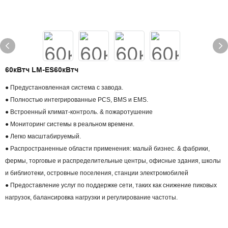
60кВтч LM-ES60кВтч
● Предустановленная система с завода.
● Полностью интегрированные PCS, BMS и EMS.
● Встроенный климат-контроль. & пожаротушение
● Мониторинг системы в реальном времени.
● Легко масштабируемый.
● Распространенные области применения: малый бизнес. & фабрики,
фермы, торговые и распределительные центры, офисные здания, школы
и библиотеки, островные поселения, станции электромобилей
● Предоставление услуг по поддержке сети, таких как снижение пиковых
нагрузок, балансировка нагрузки и регулирование частоты.